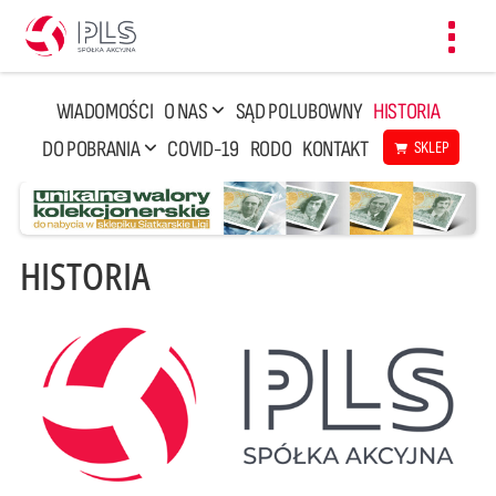
Toggl
navig
WIADOMOŚCI
O NAS
SĄD POLUBOWNY
HISTORIA
DO POBRANIA
COVID-19
RODO
KONTAKT
SKLEP
HISTORIA