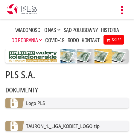
Toggl
navig
WIADOMOŚCI
O NAS
SĄD POLUBOWNY
HISTORIA
DO POBRANIA
COVID-19
RODO
KONTAKT
SKLEP
PLS S.A.
DOKUMENTY
Logo PLS
TAURON_1._LIGA_KOBIET_LOGO.zip