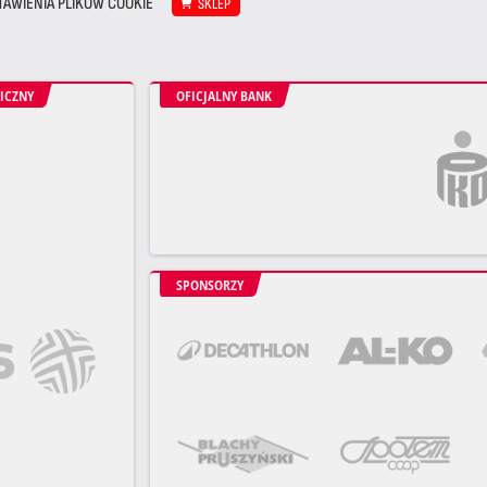
TAWIENIA PLIKÓW COOKIE
SKLEP
ICZNY
OFICJALNY BANK
SPONSORZY