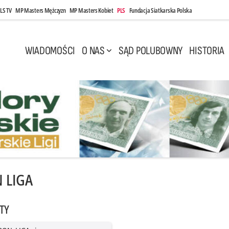
LS TV
MP Masters Mężczyzn
MP Masters Kobiet
PLS
Fundacja Siatkarska Polska
WIADOMOŚCI
O NAS
SĄD POLUBOWNY
HISTORIA
 LIGA
TY