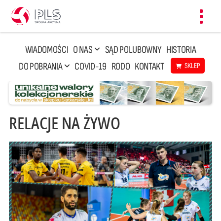
Toggl
navig
WIADOMOŚCI
O NAS
SĄD POLUBOWNY
HISTORIA
DO POBRANIA
COVID-19
RODO
KONTAKT
SKLEP
RELACJE NA ŻYWO