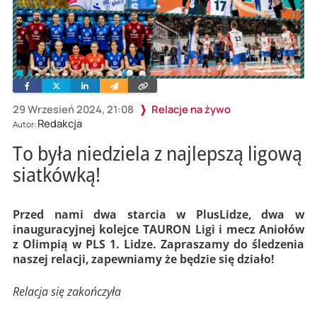
Facebook
Twitter
Linkedin
Wyślij
Skopiuj
e-
link
mailem
29 Wrzesień 2024, 21:08
Relacje na żywo
Redakcja
Autor:
To była niedziela z najlepszą ligową
siatkówką!
Przed nami dwa starcia w PlusLidze, dwa w
inauguracyjnej kolejce TAURON Ligi i mecz Aniołów
z Olimpią w PLS 1. Lidze. Zapraszamy do śledzenia
naszej relacji, zapewniamy że będzie się działo!
Relacja się zakończyła