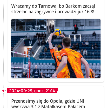
Wracamy do Tarnowa, bo Barkom zaczął
strzelać na zagrywce i prowadzi już 16:8!
2024-09-29, godz. 21:14
Przenosimy się do Opola, gdzie UNI
wygrywa 3:1 z Matalkasem Pałacem