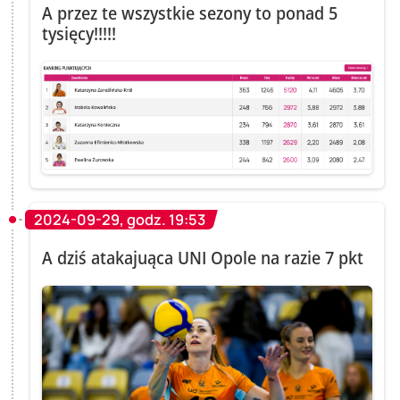
A przez te wszystkie sezony to ponad 5
tysięcy!!!!!
2024-09-29, godz. 19:53
A dziś atakajuąca UNI Opole na razie 7 pkt