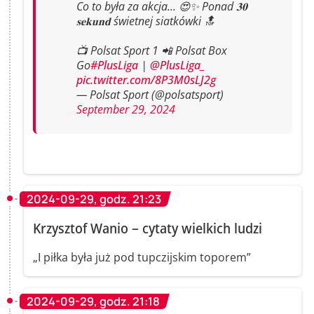
Co to była za akcja... 😍✨ Ponad 𝟑𝟎
𝐬𝐞𝐤𝐮𝐧𝐝 świetnej siatkówki 🔝
📺 Polsat Sport 1 📲 Polsat Box
Go
#PlusLiga
|
@PlusLiga_
pic.twitter.com/8P3M0sLJ2g
— Polsat Sport (@polsatsport)
September 29, 2024
2024-09-29, godz. 21:23
Krzysztof Wanio – cytaty wielkich ludzi
„I piłka była już pod tupczijskim toporem”
2024-09-29, godz. 21:18