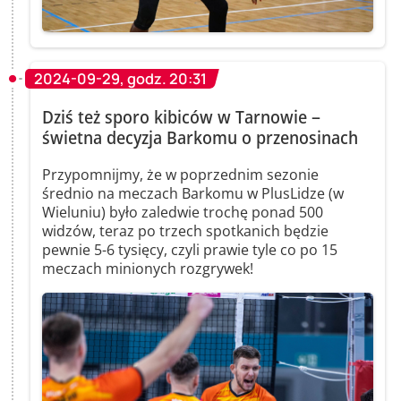
2024-09-29, godz. 20:31
Dziś też sporo kibiców w Tarnowie –
świetna decyzja Barkomu o przenosinach
Przypomnijmy, że w poprzednim sezonie
średnio na meczach Barkomu w PlusLidze (w
Wieluniu) było zaledwie trochę ponad 500
widzów, teraz po trzech spotkanich będzie
pewnie 5-6 tysięcy, czyli prawie tyle co po 15
meczach minionych rozgrywek!