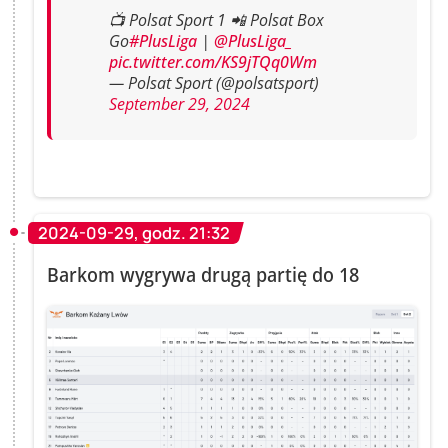
📺 Polsat Sport 1 📲 Polsat Box
Go
#PlusLiga
|
@PlusLiga_
pic.twitter.com/KS9jTQq0Wm
— Polsat Sport (@polsatsport)
September 29, 2024
2024-09-29, godz. 21:32
Barkom wygrywa drugą partię do 18