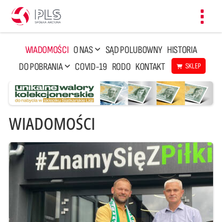
Toggl
navig
WIADOMOŚCI
O NAS
SĄD POLUBOWNY
HISTORIA
DO POBRANIA
COVID-19
RODO
KONTAKT
SKLEP
WIADOMOŚCI