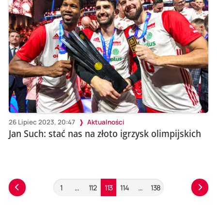
26 Lipiec 2023, 20:47
Aktualności
Jan Such: stać nas na złoto igrzysk olimpijskich
1
…
112
113
114
…
138