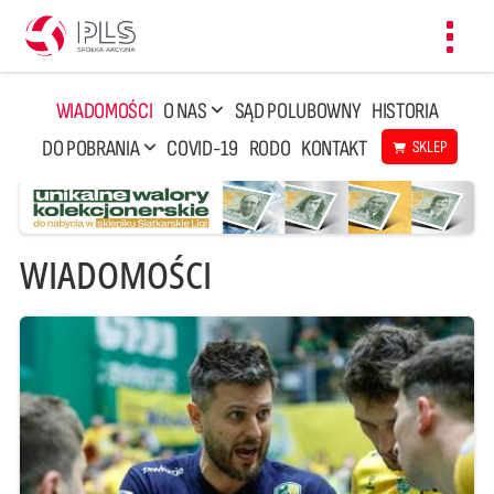
Toggl
navig
WIADOMOŚCI
O NAS
SĄD POLUBOWNY
HISTORIA
DO POBRANIA
COVID-19
RODO
KONTAKT
SKLEP
WIADOMOŚCI