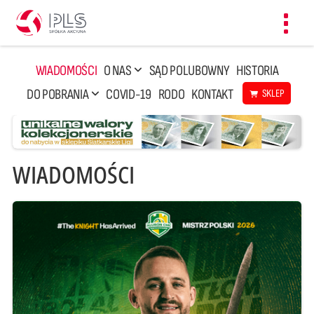
Toggl
navig
WIADOMOŚCI
O NAS
SĄD POLUBOWNY
HISTORIA
DO POBRANIA
COVID-19
RODO
KONTAKT
SKLEP
WIADOMOŚCI