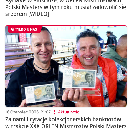
Był MVP w PlusLidze, w ORLEN Mistrzostwach
Polski Masters w tym roku musiał zadowolić się
srebrem [WIDEO]
TYLKO U NAS
16 Czerwiec 2026, 21:07
Aktualności
Za nami licytacje kolekcjonerskich banknotów
w trakcie XXX ORLEN Mistrzostw Polski Masters