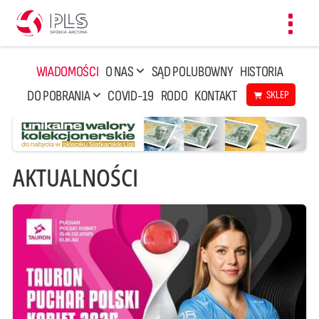
Toggl
navig
WIADOMOŚCI
O NAS
SĄD POLUBOWNY
HISTORIA
DO POBRANIA
COVID-19
RODO
KONTAKT
SKLEP
AKTUALNOŚCI