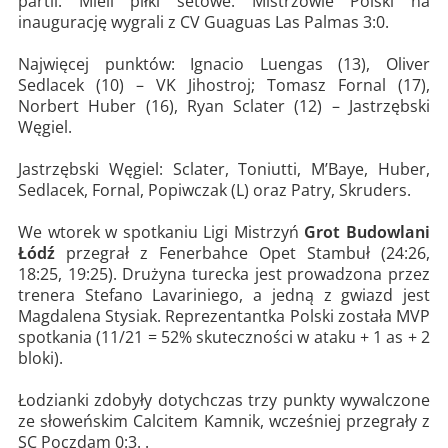
partii. Mieli piłki setowe. Mistrzowie Polski na
inaugurację wygrali z CV Guaguas Las Palmas 3:0.
Najwięcej punktów: Ignacio Luengas (13), Oliver
Sedlacek (10) – VK Jihostroj; Tomasz Fornal (17),
Norbert Huber (16), Ryan Sclater (12) – Jastrzębski
Węgiel.
Jastrzębski Węgiel: Sclater, Toniutti, M’Baye, Huber,
Sedlacek, Fornal, Popiwczak (L) oraz Patry, Skruders.
We wtorek w spotkaniu Ligi Mistrzyń
Grot Budowlani
Łódź
przegrał z Fenerbahce Opet Stambuł (24:26,
18:25, 19:25). Drużyna turecka jest prowadzona przez
trenera Stefano Lavariniego, a jedną z gwiazd jest
Magdalena Stysiak. Reprezentantka Polski została MVP
spotkania (11/21 = 52% skuteczności w ataku + 1 as + 2
bloki).
Łodzianki zdobyły dotychczas trzy punkty wywalczone
ze słoweńskim Calcitem Kamnik, wcześniej przegrały z
SC Poczdam 0:3. .