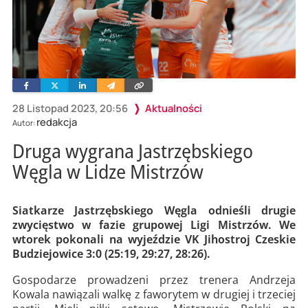
Facebook
Twitter
Linkedin
Wyślij
Skopiuj
e-
link
mailem
28 Listopad 2023, 20:56
Aktualności
redakcja
Autor:
Druga wygrana Jastrzębskiego
Węgla w Lidze Mistrzów
Siatkarze Jastrzębskiego Węgla odnieśli drugie
zwycięstwo w fazie grupowej Ligi Mistrzów. We
wtorek pokonali na wyjeździe VK Jihostroj Czeskie
Budziejowice 3:0 (25:19, 29:27, 28:26).
Gospodarze prowadzeni przez trenera Andrzeja
Kowala nawiązali walkę z faworytem w drugiej i trzeciej