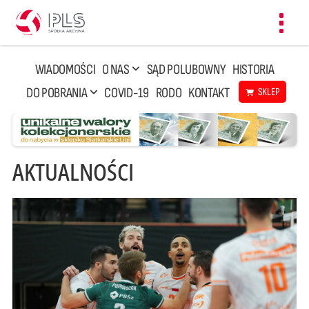
Toggl
navig
WIADOMOŚCI
O NAS
SĄD POLUBOWNY
HISTORIA
DO POBRANIA
COVID-19
RODO
KONTAKT
SKLEP
AKTUALNOŚCI