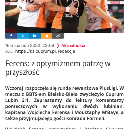
Facebook
Twitter
Linkedin
Wyślij
Skopiuj
e-
link
mailem
16 Grudzień 2022, 22:08
Aktualności
https://ks.cuprum.pl, redakcja
Autor:
Ferens: z optymizmem patrzę w
przyszłość
Wczoraj rozpoczęła się runda rewanżowa PlusLigi. W
meczu z BBTS-em Bielsko-Biała zwyciężyło Cuprum
Lubin 3:1. Zapraszamy do lektury komentarzy
pomeczowych w wykonaniu dwóch lubinian:
kapitana Wojciecha Ferensa i Moustaphy M’Baye, a
także przyjmującego gości Konrada Formeli.