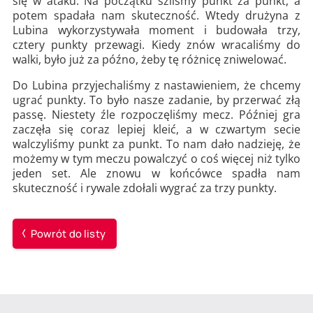
się w ataku. Na początku szliśmy punkt za punkt, a
potem spadała nam skuteczność. Wtedy drużyna z
Lubina wykorzystywała moment i budowała trzy,
cztery punkty przewagi. Kiedy znów wracaliśmy do
walki, było już za późno, żeby tę różnicę zniwelować.
Do Lubina przyjechaliśmy z nastawieniem, że chcemy
ugrać punkty. To było nasze zadanie, by przerwać złą
passę. Niestety źle rozpoczęliśmy mecz. Później gra
zaczęła się coraz lepiej kleić, a w czwartym secie
walczyliśmy punkt za punkt. To nam dało nadzieję, że
możemy w tym meczu powalczyć o coś więcej niż tylko
jeden set. Ale znowu w końcówce spadła nam
skuteczność i rywale zdołali wygrać za trzy punkty.
Powrót do listy