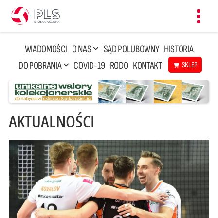
Toggl
navig
WIADOMOŚCI
O NAS
SĄD POLUBOWNY
HISTORIA
DO POBRANIA
COVID-19
RODO
KONTAKT
SKLEP
AKTUALNOŚCI