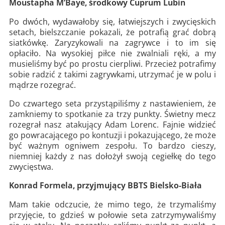
Moustapha M’Baye, środkowy Cuprum Lubin
Po dwóch, wydawałoby się, łatwiejszych i zwycięskich
setach, bielszczanie pokazali, że potrafią grać dobrą
siatkówkę. Zaryzykowali na zagrywce i to im się
opłaciło. Na wysokiej piłce nie zwalniali ręki, a my
musieliśmy być po prostu cierpliwi. Przecież potrafimy
sobie radzić z takimi zagrywkami, utrzymać je w polu i
mądrze rozegrać.
Do czwartego seta przystąpiliśmy z nastawieniem, że
zamkniemy to spotkanie za trzy punkty. Świetny mecz
rozegrał nasz atakujący Adam Lorenc. Fajnie widzieć
go powracającego po kontuzji i pokazującego, że może
być ważnym ogniwem zespołu. To bardzo cieszy,
niemniej każdy z nas dołożył swoją cegiełkę do tego
zwycięstwa.
Konrad Formela, przyjmujący BBTS Bielsko-Biała
Mam takie odczucie, że mimo tego, że trzymaliśmy
przyjęcie, to gdzieś w połowie seta zatrzymywaliśmy