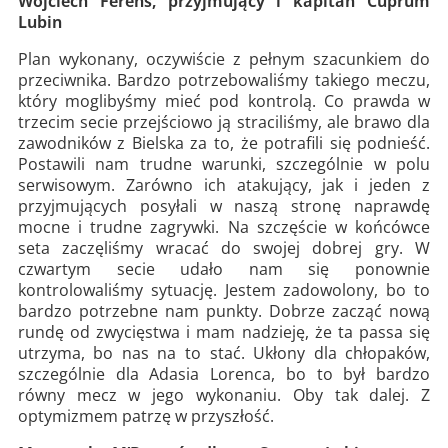
Wojciech Ferens, przyjmujący i kapitan Cuprum
Lubin
Plan wykonany, oczywiście z pełnym szacunkiem do
przeciwnika. Bardzo potrzebowaliśmy takiego meczu,
który moglibyśmy mieć pod kontrolą. Co prawda w
trzecim secie przejściowo ją straciliśmy, ale brawo dla
zawodników z Bielska za to, że potrafili się podnieść.
Postawili nam trudne warunki, szczególnie w polu
serwisowym. Zarówno ich atakujący, jak i jeden z
przyjmujących posyłali w naszą stronę naprawdę
mocne i trudne zagrywki. Na szczęście w końcówce
seta zaczęliśmy wracać do swojej dobrej gry. W
czwartym secie udało nam się ponownie
kontrolowaliśmy sytuację. Jestem zadowolony, bo to
bardzo potrzebne nam punkty. Dobrze zacząć nową
rundę od zwycięstwa i mam nadzieję, że ta passa się
utrzyma, bo nas na to stać. Ukłony dla chłopaków,
szczególnie dla Adasia Lorenca, bo to był bardzo
równy mecz w jego wykonaniu. Oby tak dalej. Z
optymizmem patrzę w przyszłość.