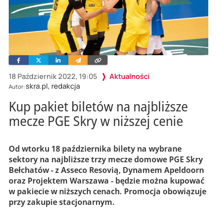
Facebook
Twitter
Linkedin
Wyślij
Skopiuj
e-
link
mailem
18 Październik 2022, 19:05
Aktualności
skra.pl, redakcja
Autor:
Kup pakiet biletów na najbliższe
mecze PGE Skry w niższej cenie
Od wtorku 18 października bilety na wybrane
sektory na najbliższe trzy mecze domowe PGE Skry
Bełchatów - z Asseco Resovią, Dynamem Apeldoorn
oraz Projektem Warszawa - będzie można kupować
w pakiecie w niższych cenach. Promocja obowiązuje
przy zakupie stacjonarnym.