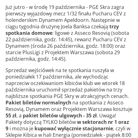
Już jutro - w środę 19 października - PGE Skra zagra
pierwszy wyjazdowy mecz 1/32 finału Pucharu CEV z
holenderskim Dynamem Apeldoorn. Następnie w
ciągu tygodnia drużynę Joela Banksa czekają
trzy
spotkania domowe
: ligowe z Asseco Resovią (sobota
22 października, godz. 14:45), rewanż Pucharu CEV z
Dynamem (środa 26 października, godz. 18:00) oraz
starcie PlusLigi z Projektem Warszawa (sobota 29
października, godz. 14:45).
Sprzedaż wejściówek na te spotkania ruszyła w
poniedziałek 17 października, ale wychodząc
naprzeciw oczekiwaniom kibiców klub we wtorek 18
października uruchomił sprzedaż pakietów na trzy
najbliższe spotkania PGE Skry w atrakcyjnych cenach.
Pakiet biletów normalnych
na spotkania z Asseco
Resovią, Dynamem oraz Projektem Warszawa kosztuje
55 zł
, a
pakiet biletów ulgowych - 35 zł
. Uwaga!
Pakiety dotyczą TYLKO biletów
w sektorach nr 1 oraz
9
i można je
kupować wyłącznie stacjonarnie
, czyli w
Sklepie Kibica w hali Energia (poniedziałek - piątek 8:00