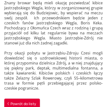
Znany browar będą mieli okazję pozwiedzać kibice
Jastrzębskiego Węgla, którzy w zorganizowanej grupie
wybierają się do Budziejowic, by wspierać na meczu
swój zespół. Ich przewodnikiem będzie jeden z
czeskich fanów Jastrzębskiego Węgla, Boris Keka.
Pochodzący z Ołomuńca Czech wraz z rodziną i grupą
przyjaciół od kilku lat regularnie bywa na meczach
Jastrzębskiego Węgla. Miasto Jastrzębie-Zdrój nie
stanowi już dla nich żadnej zagadki.
Przy okazji pobytu w Jastrzębiu-Zdroju Czesi mogli
dowiedzieć się o uzdrowiskowej historii miasta, o
której przypomina dzielnica Zdrój, a w niej znajdujący
się piękny park, deptak, multimedialna fontanna, a
także kawiarenki. Kibiców polskich i czeskich łączy
także Żelazny Szlak Rowerowy, czyli 55–kilometrowa
trasa w formie pętli przebiegającej przez polsko-
czeskie pogranicze.
Powrót do listy