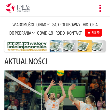
Toggl
navig
WIADOMOŚCI
O NAS
SĄD POLUBOWNY
HISTORIA
DO POBRANIA
COVID-19
RODO
KONTAKT
SKLEP
AKTUALNOŚCI