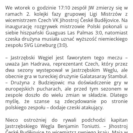
We wtorek o godzinie 17:10 zespół JW zmierzy się w
ramach 2. kolejki fazy grupowej Ligi Mistrzów z
wicemistrzem Czech VK Jihostroj České Budějovice. Na
inaugurację rozgrywek mistrzowie Polski pokonali u
siebie hiszpański Guaguas Las Palmas 3:0, natomiast
czeska drużyna musiała uznać wyższość niemieckiego
zespołu SVG Lüneburg (3:0).
– Jastrzębski Węgiel jest faworytem tego meczu –
uważa Jan Hadrava, reprezentant Czech, który przez
dwa sezony występował w Jastrzębskim Węglu, ale
obecnie gra w tureckiej drużynie Galatasaray Stambuł.
– Drużyna z Budziejowic ma doświadczenie gry w
europejskich pucharach, ale przed tym sezonem w
zespole doszło do wielu zmian w składzie. Dlatego
myślę, że szanse są zdecydowanie po stronie
polskiego zespołu – dodaje czeski atakujący.
Nieco ostrożniej do rywali podchodzi kapitan
Jastrzębskiego Węgla Benjamin Toniutti. – Jihostroj
České Budějovice to wicemistrz swojego kraju. Mają w