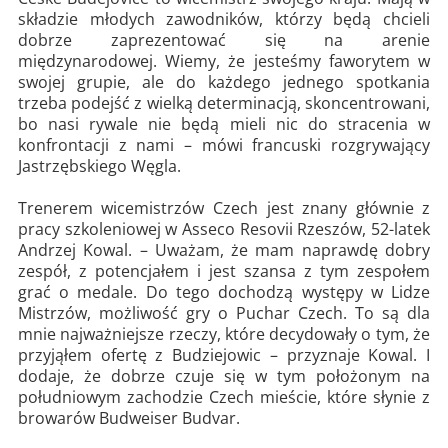
składzie młodych zawodników, którzy będą chcieli
dobrze zaprezentować się na arenie
międzynarodowej. Wiemy, że jesteśmy faworytem w
swojej grupie, ale do każdego jednego spotkania
trzeba podejść z wielką determinacją, skoncentrowani,
bo nasi rywale nie będą mieli nic do stracenia w
konfrontacji z nami – mówi francuski rozgrywający
Jastrzębskiego Węgla.
Trenerem wicemistrzów Czech jest znany głównie z
pracy szkoleniowej w Asseco Resovii Rzeszów, 52-latek
Andrzej Kowal. – Uważam, że mam naprawdę dobry
zespół, z potencjałem i jest szansa z tym zespołem
grać o medale. Do tego dochodzą występy w Lidze
Mistrzów, możliwość gry o Puchar Czech. To są dla
mnie najważniejsze rzeczy, które decydowały o tym, że
przyjąłem ofertę z Budziejowic – przyznaje Kowal. I
dodaje, że dobrze czuje się w tym położonym na
południowym zachodzie Czech mieście, które słynie z
browarów Budweiser Budvar.