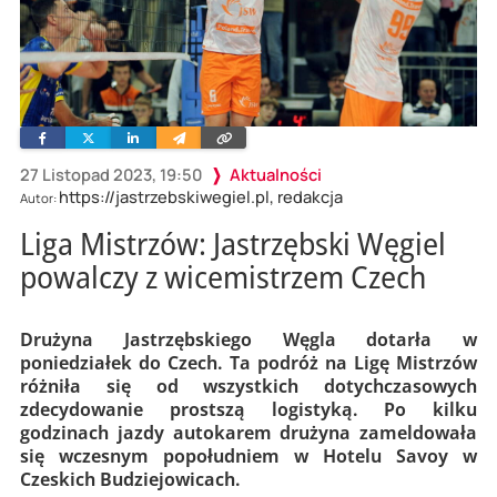
Facebook
Twitter
Linkedin
Wyślij
Skopiuj
e-
link
mailem
27 Listopad 2023, 19:50
Aktualności
https://jastrzebskiwegiel.pl, redakcja
Autor:
Liga Mistrzów: Jastrzębski Węgiel
powalczy z wicemistrzem Czech
Drużyna Jastrzębskiego Węgla dotarła w
poniedziałek do Czech. Ta podróż na Ligę Mistrzów
różniła się od wszystkich dotychczasowych
zdecydowanie prostszą logistyką. Po kilku
godzinach jazdy autokarem drużyna zameldowała
się wczesnym popołudniem w Hotelu Savoy w
Czeskich Budziejowicach.