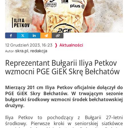
Facebook
Twitter
Linkedin
Wyślij
Skopiuj
e-
link
mailem
12 Grudzień 2023, 16:23
Aktualności
skra.pl, redakcja
Autor:
Reprezentant Bułgarii Iliya Petkov
wzmocni PGE GiEK Skrę Bełchatów
Mierzący 201 cm Iliya Petkov oficjalnie dołączył do
PGE GiEK Skry Bełchatów. W trwającym sezonie
bułgarski środkowy wzmocni środek bełchatowskiej
drużyny.
Iliya Petkov to pochodzący z Bułgarii 27–letni
środkowy. Pierwsze kroki w seniorskiej siatkówce