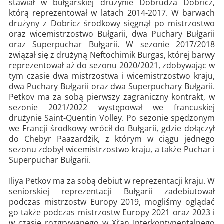
stawiał w bułgarskiej drużynie Dobrudża Dobricz,
którą reprezentował w latach 2014-2017. W barwach
drużyny z Dobricz środkowy sięgnął po mistrzostwo
oraz wicemistrzostwo Bułgarii, dwa Puchary Bułgarii
oraz Superpuchar Bułgarii. W sezonie 2017/2018
związał się z drużyną Neftochimik Burgas, której barwy
reprezentował aż do sezonu 2020/2021, zdobywając w
tym czasie dwa mistrzostwa i wicemistrzostwo kraju,
dwa Puchary Bułgarii oraz dwa Superpuchary Bułgarii.
Petkov ma za sobą pierwszy zagraniczny kontrakt, w
sezonie 2021/2022 występował we francuskiej
drużynie Saint-Quentin Volley. Po sezonie spędzonym
we Francji środkowy wrócił do Bułgarii, gdzie dołączył
do Chebyr Paazardżik, z którym w ciągu jednego
sezonu zdobył wicemistrzostwo kraju, a także Puchar i
Superpuchar Bułgarii.
Iliya Petkov ma za sobą debiut w reprezentacji kraju. W
seniorskiej reprezentacji Bułgarii zadebiutował
podczas mistrzostw Europy 2019, mogliśmy oglądać
go także podczas mistrzostw Europy 2021 oraz 2023 i
w czasie rozgrywanego w Xi’an Interkontynentalnego