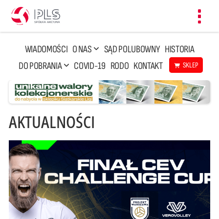
Toggl
navig
WIADOMOŚCI
O NAS
SĄD POLUBOWNY
HISTORIA
DO POBRANIA
COVID-19
RODO
KONTAKT
SKLEP
AKTUALNOŚCI