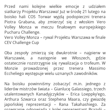
Przed nami kolejne wielkie emocje z udziałem
siatkarzy Projektu Warszawa! Już w środę 21 lutego na
boisko hali COS Torwar wyjdą podopieczni trenera
Piotra Grabana, aby zmierzyć się z włoskim Vero
Volley Monza w meczu finałowym europejskiego
Pucharu Challenge.
Vero Volley Monza – rywal Projektu Warszawa w finale
CEV Challenge Cup
Oba zespoły zmierzą się dwukrotnie – najpierw w
Warszawie, a następnie we Włoszech, gdzie
ostatecznie rozstrzygnie się rywalizacja o trofeum. W
Monzie prowadzonej przez trenera Massimo
Eccheliego występuje wielu uznanych zawodników.
Na boisku powinniśmy zobaczyć m.in. jednego z
liderów mistrzów świata – Gianlucę Galassiego, trzech
utalentowanych Kanadyjczyków – Erica Loeppky’ego,
Arthura Szwarca oraz Stephena Maara, czy gwiazdę
japońskiej reprezentacji – Rana Takahashiego. Za
rozegranie odpowiada z kolei reprezentant Brazylii –