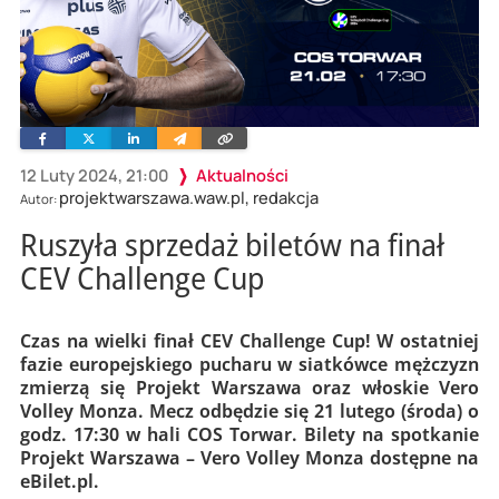
Facebook
Twitter
Linkedin
Wyślij
Skopiuj
e-
link
mailem
12 Luty 2024, 21:00
Aktualności
projektwarszawa.waw.pl, redakcja
Autor:
Ruszyła sprzedaż biletów na finał
CEV Challenge Cup
Czas na wielki finał CEV Challenge Cup! W ostatniej
fazie europejskiego pucharu w siatkówce mężczyzn
zmierzą się Projekt Warszawa oraz włoskie Vero
Volley Monza. Mecz odbędzie się 21 lutego (środa) o
godz. 17:30 w hali COS Torwar. Bilety na spotkanie
Projekt Warszawa – Vero Volley Monza dostępne na
eBilet.pl.