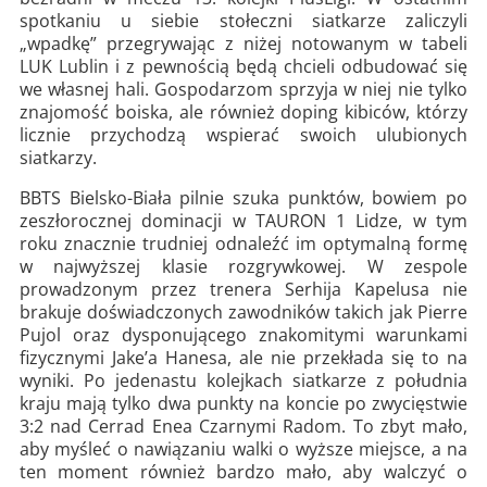
spotkaniu u siebie stołeczni siatkarze zaliczyli
„wpadkę” przegrywając z niżej notowanym w tabeli
LUK Lublin i z pewnością będą chcieli odbudować się
we własnej hali. Gospodarzom sprzyja w niej nie tylko
znajomość boiska, ale również doping kibiców, którzy
licznie przychodzą wspierać swoich ulubionych
siatkarzy.
BBTS Bielsko-Biała pilnie szuka punktów, bowiem po
zeszłorocznej dominacji w TAURON 1 Lidze, w tym
roku znacznie trudniej odnaleźć im optymalną formę
w najwyższej klasie rozgrywkowej. W zespole
prowadzonym przez trenera Serhija Kapelusa nie
brakuje doświadczonych zawodników takich jak Pierre
Pujol oraz dysponującego znakomitymi warunkami
fizycznymi Jake’a Hanesa, ale nie przekłada się to na
wyniki. Po jedenastu kolejkach siatkarze z południa
kraju mają tylko dwa punkty na koncie po zwycięstwie
3:2 nad Cerrad Enea Czarnymi Radom. To zbyt mało,
aby myśleć o nawiązaniu walki o wyższe miejsce, a na
ten moment również bardzo mało, aby walczyć o