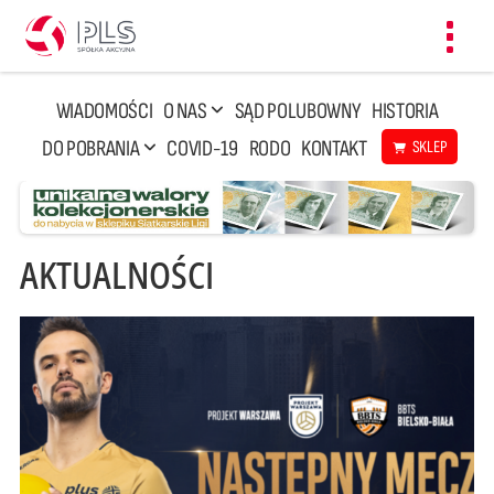
Toggl
navig
WIADOMOŚCI
O NAS
SĄD POLUBOWNY
HISTORIA
DO POBRANIA
COVID-19
RODO
KONTAKT
SKLEP
AKTUALNOŚCI