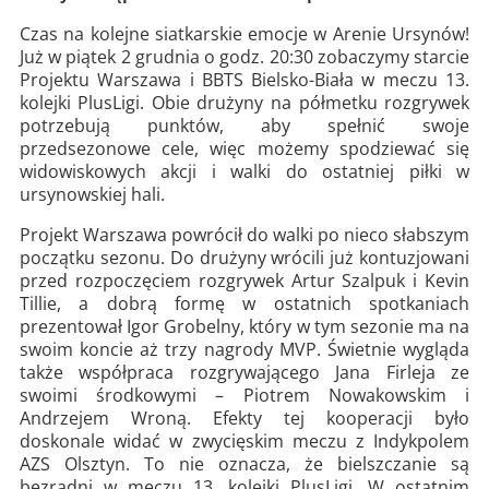
Czas na kolejne siatkarskie emocje w Arenie Ursynów!
Już w piątek 2 grudnia o godz. 20:30 zobaczymy starcie
Projektu Warszawa i BBTS Bielsko-Biała w meczu 13.
kolejki PlusLigi. Obie drużyny na półmetku rozgrywek
potrzebują punktów, aby spełnić swoje
przedsezonowe cele, więc możemy spodziewać się
widowiskowych akcji i walki do ostatniej piłki w
ursynowskiej hali.
Projekt Warszawa powrócił do walki po nieco słabszym
początku sezonu. Do drużyny wrócili już kontuzjowani
przed rozpoczęciem rozgrywek Artur Szalpuk i Kevin
Tillie, a dobrą formę w ostatnich spotkaniach
prezentował Igor Grobelny, który w tym sezonie ma na
swoim koncie aż trzy nagrody MVP. Świetnie wygląda
także współpraca rozgrywającego Jana Firleja ze
swoimi środkowymi – Piotrem Nowakowskim i
Andrzejem Wroną. Efekty tej kooperacji było
doskonale widać w zwycięskim meczu z Indykpolem
AZS Olsztyn. To nie oznacza, że bielszczanie są
bezradni w meczu 13. kolejki PlusLigi. W ostatnim