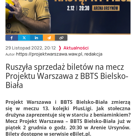
Facebook
Twitter
Linkedin
Wyślij
Skopiuj
e-
link
mailem
29 Listopad 2022, 20:12
Aktualności
https://projektwarszawa.waw.pl, redakcja
Autor:
Ruszyła sprzedaż biletów na mecz
Projektu Warszawa z BBTS Bielsko-
Biała
Projekt Warszawa i BBTS Bielsko-Biała zmierzą
się w meczu 13. kolejki PlusLigi. Jak stołeczna
drużyna zaprezentuje się w starciu z beniaminkiem?
Mecz Projekt Warszawa – BBTS Bielsko-Biała już w
piątek 2 grudnia o godz. 20:30 w Arenie Ursynów.
Bilety dostępne w serwisie eBilet.pl.