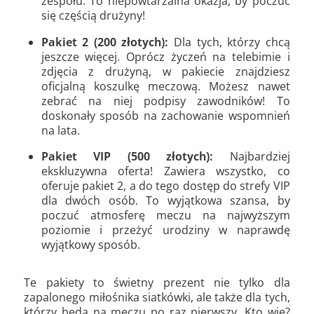
zespołu. To niepowtarzalna okazja, by poczuć
się częścią drużyny!
Pakiet 2 (200 złotych):
Dla tych, którzy chcą
jeszcze więcej. Oprócz życzeń na telebimie i
zdjęcia z drużyną, w pakiecie znajdziesz
oficjalną koszulkę meczową. Możesz nawet
zebrać na niej podpisy zawodników! To
doskonały sposób na zachowanie wspomnień
na lata.
Pakiet VIP (500 złotych):
Najbardziej
ekskluzywna oferta! Zawiera wszystko, co
oferuje pakiet 2, a do tego dostęp do strefy VIP
dla dwóch osób. To wyjątkowa szansa, by
poczuć atmosferę meczu na najwyższym
poziomie i przeżyć urodziny w naprawdę
wyjątkowy sposób.
Te pakiety to świetny prezent nie tylko dla
zapalonego miłośnika siatkówki, ale także dla tych,
którzy będą na meczu po raz pierwszy. Kto wie?