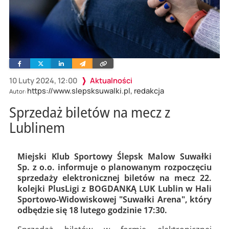
Facebook
Twitter
Linkedin
Wyślij
Skopiuj
e-
link
mailem
10 Luty 2024, 12:00
Aktualności
https://www.slepsksuwalki.pl, redakcja
Autor:
Sprzedaż biletów na mecz z
Lublinem
Miejski Klub Sportowy Ślepsk Malow Suwałki
Sp. z o.o. informuje o planowanym rozpoczęciu
sprzedaży elektronicznej biletów na mecz 22.
kolejki PlusLigi z BOGDANKĄ LUK Lublin w Hali
Sportowo-Widowiskowej "Suwałki Arena", który
odbędzie się 18 lutego godzinie 17:30.