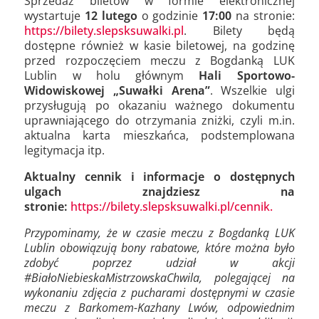
Sprzedaż biletów w formie elektronicznej
wystartuje
12 lutego
o godzinie
17:00
na stronie:
https://bilety.slepsksuwalki.pl
. Bilety będą
dostępne również w kasie biletowej, na godzinę
przed rozpoczęciem meczu z Bogdanką LUK
Lublin w holu głównym
Hali Sportowo-
Widowiskowej „Suwałki Arena”
. Wszelkie ulgi
przysługują po okazaniu ważnego dokumentu
uprawniającego do otrzymania zniżki, czyli m.in.
aktualna karta mieszkańca, podstemplowana
legitymacja itp.
Aktualny cennik i informacje o dostępnych
ulgach znajdziesz na
stronie:
https://bilety.slepsksuwalki.pl/cennik.
Przypominamy, że w czasie meczu z Bogdanką LUK
Lublin obowiązują bony rabatowe, które można było
zdobyć poprzez udział w akcji
#BiałoNiebieskaMistrzowskaChwila, polegającej na
wykonaniu zdjęcia z pucharami dostępnymi w czasie
meczu z Barkomem-Kazhany Lwów, odpowiednim