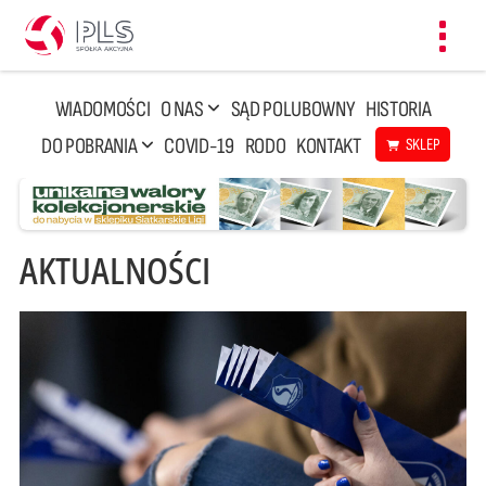
Toggl
navig
WIADOMOŚCI
O NAS
SĄD POLUBOWNY
HISTORIA
DO POBRANIA
COVID-19
RODO
KONTAKT
SKLEP
AKTUALNOŚCI