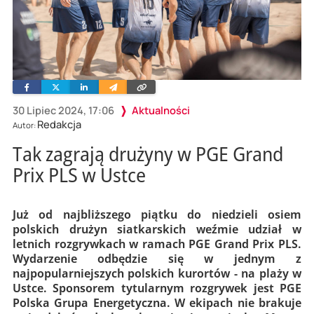
Facebook
Twitter
Linkedin
Wyślij
Skopiuj
e-
link
mailem
30 Lipiec 2024, 17:06
Aktualności
Redakcja
Autor:
Tak zagrają drużyny w PGE Grand
Prix PLS w Ustce
Już od najbliższego piątku do niedzieli osiem
polskich drużyn siatkarskich weźmie udział w
letnich rozgrywkach w ramach PGE Grand Prix PLS.
Wydarzenie odbędzie się w jednym z
najpopularniejszych polskich kurortów - na plaży w
Ustce. Sponsorem tytularnym rozgrywek jest PGE
Polska Grupa Energetyczna. W ekipach nie brakuje