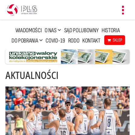
Toggl
navig
WIADOMOŚCI
O NAS
SĄD POLUBOWNY
HISTORIA
DO POBRANIA
COVID-19
RODO
KONTAKT
SKLEP
AKTUALNOŚCI