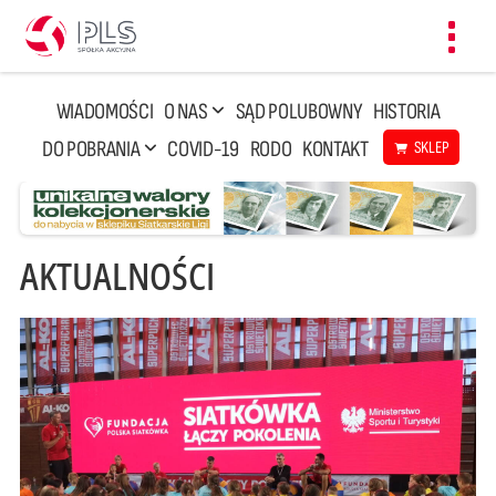
Toggl
navig
WIADOMOŚCI
O NAS
SĄD POLUBOWNY
HISTORIA
DO POBRANIA
COVID-19
RODO
KONTAKT
SKLEP
AKTUALNOŚCI