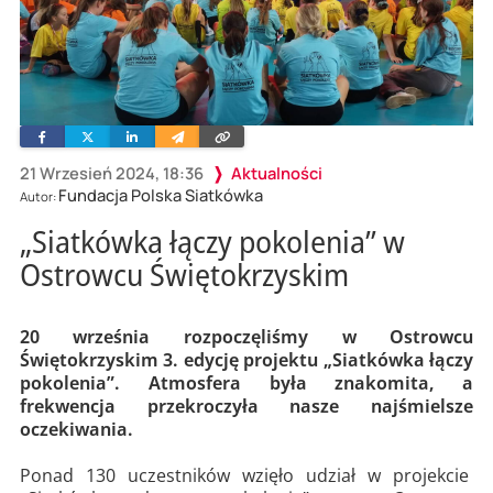
Facebook
Twitter
Linkedin
Wyślij
Skopiuj
e-
link
mailem
21 Wrzesień 2024, 18:36
Aktualności
Fundacja Polska Siatkówka
Autor:
„Siatkówka łączy pokolenia” w
Ostrowcu Świętokrzyskim
20 września rozpoczęliśmy w Ostrowcu
Świętokrzyskim 3. edycję projektu „Siatkówka łączy
pokolenia”. Atmosfera była znakomita, a
frekwencja przekroczyła nasze najśmielsze
oczekiwania.
Ponad 130 uczestników wzięło udział w projekcie