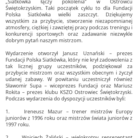
„Siatkówka łączy pokolenia” w Ostrowcu
Świętokrzyskim. Taki początek cyklu to dla Fundacji
Polska Siatkówka wielki zaszczyt. Dziękujemy
wszystkim za przybycie, stworzenie niezapomnianej
atmosfery, ciężkiej i zawziętej pracy podczas treningu i
konkurencji sportowych oraz zadawanie niezwykle
dobrym pytań naszym mistrzom.
Wydarzenie otworzył Janusz Uznański – prezes
Fundacji Polska Siatkówka, który nie krył zadowolenia z
tak licznej grupy uczestników, podziękował za
przybycie mistrzom oraz wszystkim obecnym i życzył
udanej zabawy. W powitaniu uczestniczył również
Sławomir Supa – wiceprezes Fundacji oraz Mariusz
Rokita – prezes klubu KSZO Ostrowiec Świętokrzyski.
Podczas wydarzenia do dyspozycji uczestników byli:
1. Ireneusz Mazur – trener mistrzów Europy
juniorów z 1996 roku oraz mistrzów świata juniorów z
1997 roku.
2. Wojciech Żaliński – wielokrotny reprezentant