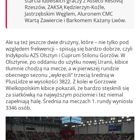
starcia lubelskich graczy z Asseco Resovią
Rzeszów, ZAKSĄ Kędzierzyn-Koźle,
Jastrzębskim Węglem, Aluronem CMC
Wartą Zawiercie i Barkomem Każany Lwów.
Ale są też jeszcze dwie drużyny, które – nie tylko pod
względem frekwencji – spisują się bardzo dobrze, czyli
Indykpolu AZS Olsztyn i Cuprum Stilonu Gorzów. W
Olsztynie, po oddaniu do użytku nowej Uranii, kibice
tłumnie chodzą na mecze, a w pierwszej rundzie
obecnego sezonu „wykręcili” trzecią średnią w
PlusLidze w wysokości 3822. Z kolei w Gorzowie
Wielkopolskim kibice pokazali, że bardzo stęsknili się
za siatkówką na najwyższym poziomie i też niemal
zapełniają halę. Średnia na meczach 1. rundy wyniosła
3346 osób.