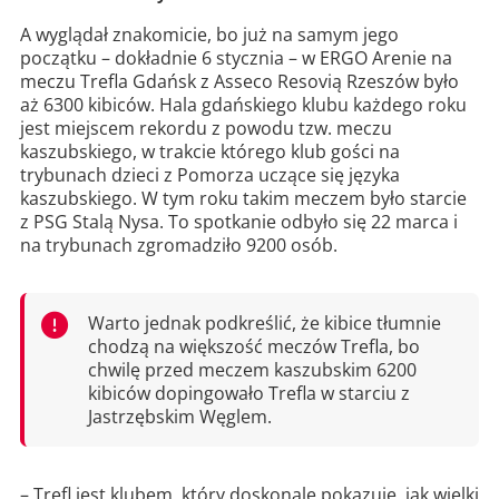
A wyglądał znakomicie, bo już na samym jego
początku – dokładnie 6 stycznia – w ERGO Arenie na
meczu Trefla Gdańsk z Asseco Resovią Rzeszów było
aż 6300 kibiców. Hala gdańskiego klubu każdego roku
jest miejscem rekordu z powodu tzw. meczu
kaszubskiego, w trakcie którego klub gości na
trybunach dzieci z Pomorza uczące się języka
kaszubskiego. W tym roku takim meczem było starcie
z PSG Stalą Nysa. To spotkanie odbyło się 22 marca i
na trybunach zgromadziło 9200 osób.
Warto jednak podkreślić, że kibice tłumnie
chodzą na większość meczów Trefla, bo
chwilę przed meczem kaszubskim 6200
kibiców dopingowało Trefla w starciu z
Jastrzębskim Węglem.
– Trefl jest klubem, który doskonale pokazuje, jak wielki