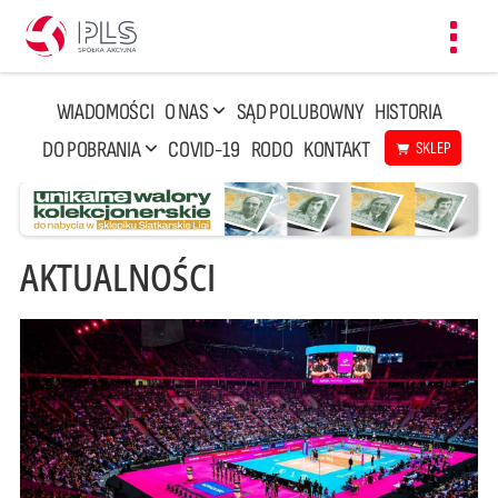
Toggl
navig
WIADOMOŚCI
O NAS
SĄD POLUBOWNY
HISTORIA
DO POBRANIA
COVID-19
RODO
KONTAKT
SKLEP
AKTUALNOŚCI