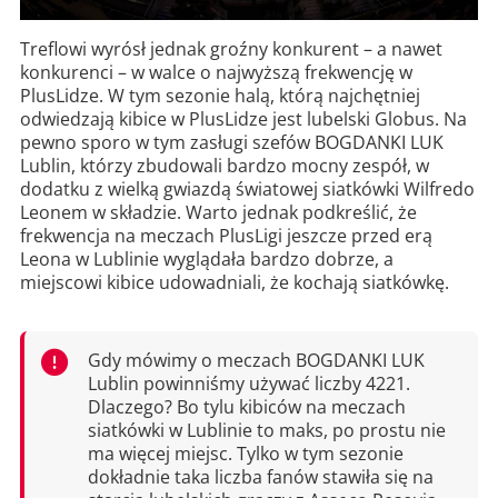
Treflowi wyrósł jednak groźny konkurent – a nawet
konkurenci – w walce o najwyższą frekwencję w
PlusLidze. W tym sezonie halą, którą najchętniej
odwiedzają kibice w PlusLidze jest lubelski Globus. Na
pewno sporo w tym zasługi szefów BOGDANKI LUK
Lublin, którzy zbudowali bardzo mocny zespół, w
dodatku z wielką gwiazdą światowej siatkówki Wilfredo
Leonem w składzie. Warto jednak podkreślić, że
frekwencja na meczach PlusLigi jeszcze przed erą
Leona w Lublinie wyglądała bardzo dobrze, a
miejscowi kibice udowadniali, że kochają siatkówkę.
Gdy mówimy o meczach BOGDANKI LUK
Lublin powinniśmy używać liczby 4221.
Dlaczego? Bo tylu kibiców na meczach
siatkówki w Lublinie to maks, po prostu nie
ma więcej miejsc. Tylko w tym sezonie
dokładnie taka liczba fanów stawiła się na