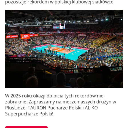
pozostaje rekordem w polskiej klubowej siatkówce.
W 2025 roku okazji do bicia tych rekordów nie
zabraknie. Zapraszamy na mecze naszych drużyn w
PlusLidze, TAURON Pucharze Polski i AL-KO
Superpucharze Polski!