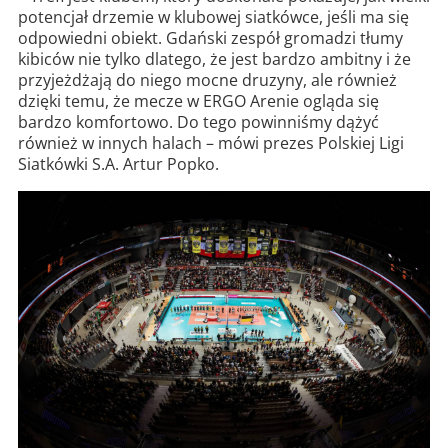
potencjał drzemie w klubowej siatkówce, jeśli ma się
odpowiedni obiekt. Gdański zespół gromadzi tłumy
kibiców nie tylko dlatego, że jest bardzo ambitny i że
przyjeżdżają do niego mocne druzyny, ale również
dzięki temu, że mecze w ERGO Arenie ogląda się
bardzo komfortowo. Do tego powinniśmy dążyć
również w innych halach – mówi prezes Polskiej Ligi
Siatkówki S.A. Artur Popko.