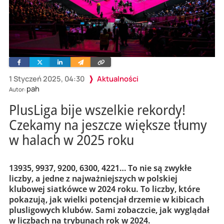
Facebook
Twitter
Linkedin
Wyślij
Skopiuj
e-
link
mailem
1 Styczeń 2025, 04:30
Aktualności
pah
Autor:
PlusLiga bije wszelkie rekordy!
Czekamy na jeszcze większe tłumy
w halach w 2025 roku
13935, 9937, 9200, 6300, 4221… To nie są zwykłe
liczby, a jedne z najważniejszych w polskiej
klubowej siatkówce w 2024 roku. To liczby, które
pokazują, jak wielki potencjał drzemie w kibicach
plusligowych klubów. Sami zobaczcie, jak wyglądał
w liczbach na trybunach rok w 2024.