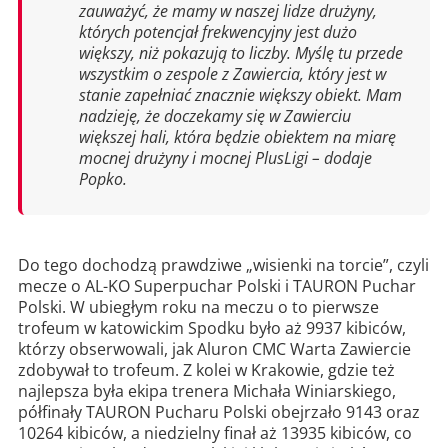
zauważyć, że mamy w naszej lidze drużyny,
których potencjał frekwencyjny jest dużo
większy, niż pokazują to liczby. Myślę tu przede
wszystkim o zespole z Zawiercia, który jest w
stanie zapełniać znacznie większy obiekt. Mam
nadzieję, że doczekamy się w Zawierciu
większej hali, która będzie obiektem na miarę
mocnej drużyny i mocnej PlusLigi – dodaje
Popko.
Do tego dochodzą prawdziwe „wisienki na torcie”, czyli
mecze o AL-KO Superpuchar Polski i TAURON Puchar
Polski. W ubiegłym roku na meczu o to pierwsze
trofeum w katowickim Spodku było aż 9937 kibiców,
którzy obserwowali, jak Aluron CMC Warta Zawiercie
zdobywał to trofeum. Z kolei w Krakowie, gdzie też
najlepsza była ekipa trenera Michała Winiarskiego,
półfinały TAURON Pucharu Polski obejrzało 9143 oraz
10264 kibiców, a niedzielny finał aż 13935 kibiców, co