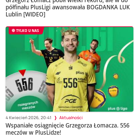
półfinału PlusLigi awansowała BOGDANKA LUK
Lublin [WIDEO]
TYLKO U NAS
4 Kwiecień 2026, 20:41
Aktualności
Wspaniałe osiągnięcie Grzegorza Łomacza. 556
meczów w PlusLidze!