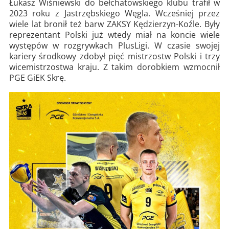
Łukasz Wiśniewski do bełchatowskiego klubu trafił w
2023 roku z Jastrzębskiego Węgla. Wcześniej przez
wiele lat bronił też barw ZAKSY Kędzierzyn-Koźle. Były
reprezentant Polski już wtedy miał na koncie wiele
występów w rozgrywkach PlusLigi. W czasie swojej
kariery środkowy zdobył pięć mistrzostw Polski i trzy
wicemistrzostwa kraju. Z takim dorobkiem wzmocnił
PGE GiEK Skrę.