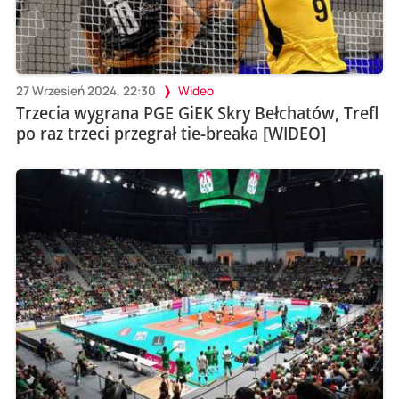
27 Wrzesień 2024, 22:30
Wideo
Trzecia wygrana PGE GiEK Skry Bełchatów, Trefl
po raz trzeci przegrał tie-breaka [WIDEO]