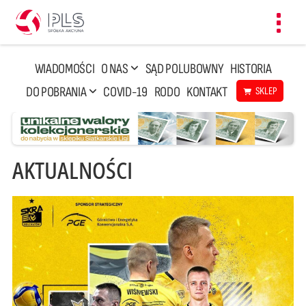
Toggl
navig
WIADOMOŚCI
O NAS
SĄD POLUBOWNY
HISTORIA
DO POBRANIA
COVID-19
RODO
KONTAKT
SKLEP
AKTUALNOŚCI