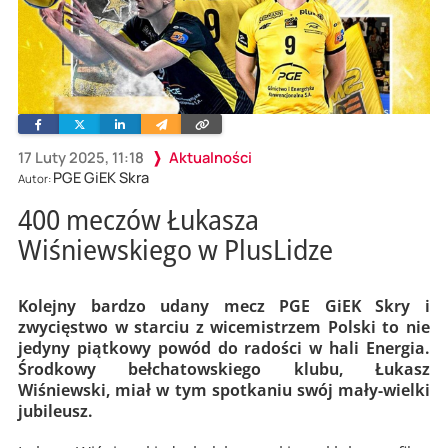
Facebook
Twitter
Linkedin
Wyślij
Skopiuj
e-
link
mailem
17 Luty 2025, 11:18
Aktualności
PGE GiEK Skra
Autor:
400 meczów Łukasza
Wiśniewskiego w PlusLidze
Kolejny bardzo udany mecz PGE GiEK Skry i
zwycięstwo w starciu z wicemistrzem Polski to nie
jedyny piątkowy powód do radości w hali Energia.
Środkowy bełchatowskiego klubu, Łukasz
Wiśniewski, miał w tym spotkaniu swój mały-wielki
jubileusz.