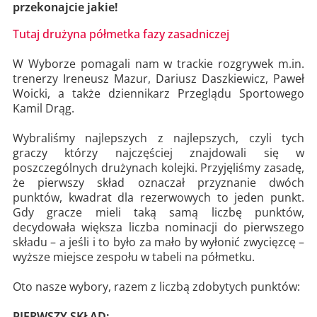
przekonajcie jakie!
Tutaj drużyna półmetka fazy zasadniczej
W Wyborze pomagali nam w trackie rozgrywek m.in.
trenerzy Ireneusz Mazur, Dariusz Daszkiewicz, Paweł
Woicki, a także dziennikarz Przeglądu Sportowego
Kamil Drąg.
Wybraliśmy najlepszych z najlepszych, czyli tych
graczy którzy najczęściej znajdowali się w
poszczególnych drużynach kolejki. Przyjęliśmy zasadę,
że pierwszy skład oznaczał przyznanie dwóch
punktów, kwadrat dla rezerwowych to jeden punkt.
Gdy gracze mieli taką samą liczbę punktów,
decydowała większa liczba nominacji do pierwszego
składu – a jeśli i to było za mało by wyłonić zwycięzcę –
wyższe miejsce zespołu w tabeli na półmetku.
Oto nasze wybory, razem z liczbą zdobytych punktów:
PIERWSZY SKŁAD: