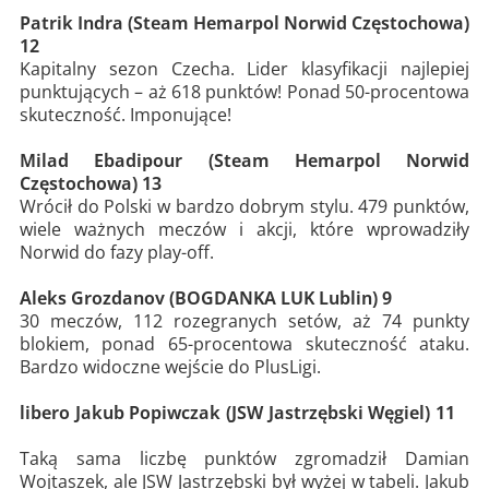
Patrik Indra (Steam Hemarpol Norwid Częstochowa)
12
Kapitalny sezon Czecha. Lider klasyfikacji najlepiej
punktujących – aż 618 punktów! Ponad 50-procentowa
skuteczność. Imponujące!
Milad Ebadipour (Steam Hemarpol Norwid
Częstochowa) 13
Wrócił do Polski w bardzo dobrym stylu. 479 punktów,
wiele ważnych meczów i akcji, które wprowadziły
Norwid do fazy play-off.
Aleks Grozdanov (BOGDANKA LUK Lublin) 9
30 meczów, 112 rozegranych setów, aż 74 punkty
blokiem, ponad 65-procentowa skuteczność ataku.
Bardzo widoczne wejście do PlusLigi.
libero Jakub Popiwczak (JSW Jastrzębski Węgiel) 11
Taką sama liczbę punktów zgromadził Damian
Wojtaszek, ale JSW Jastrzębski był wyżej w tabeli. Jakub