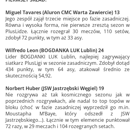
Miguel Tavares (Aluron CMC Warta Zawiercie) 13
Jego zespół zajął trzecie miejsce po fazie zasadniczej.
Równa i wysoka forma, nie pierwsze zresztą sezon w
PlusLidze. Łącznie rozegrał 30 meczów, 110 setów,
zdobył 72 punkty, w tym aż 33 asy.
Wilfredo Leon (BOGDANKA LUK Lublin) 24
Lider BOGDANKI LUK Lublin, najlepiej zagrywający
siatkarz PlusLigi w sezonie zasadniczym. Zdobył dotąd
434 punkty, w tym 64 asy, atakował średnio ze
skutecznością 54,92.
Norbert Huber (JSW Jastrzębski Węgiel) 19
Nie rozgrywa aż tak kosmicznego sezonu jak w
poprzednich rozgrywkach, ale nadal to top topów w
bloku (choć w fazie zasadniczej wyprzedził go m.in.
Moustapha M’Baye, który odszedł z JSW
Jastrzębskiego...). Łącznie w tym elemencie punktował
72 razy, w 29 meczach i 104 rozegranych setach.