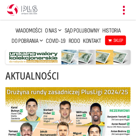
Toggl
navig
WIADOMOŚCI
O NAS
SĄD POLUBOWNY
HISTORIA
DO POBRANIA
COVID-19
RODO
KONTAKT
SKLEP
AKTUALNOŚCI