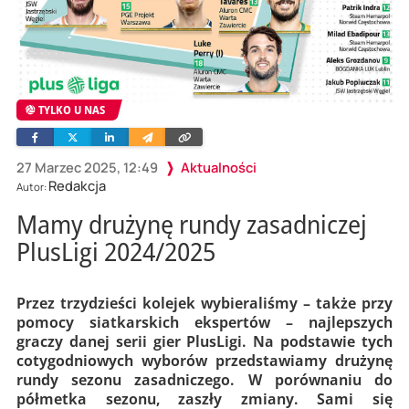
TYLKO U NAS
Facebook
Twitter
Linkedin
Wyślij
Skopiuj
e-
link
mailem
27 Marzec 2025, 12:49
Aktualności
Redakcja
Autor:
Mamy drużynę rundy zasadniczej
PlusLigi 2024/2025
Przez trzydzieści kolejek wybieraliśmy – także przy
pomocy siatkarskich ekspertów – najlepszych
graczy danej serii gier PlusLigi. Na podstawie tych
cotygodniowych wyborów przedstawiamy drużynę
rundy sezonu zasadniczego. W porównaniu do
półmetka sezonu, zaszły zmiany. Sami się