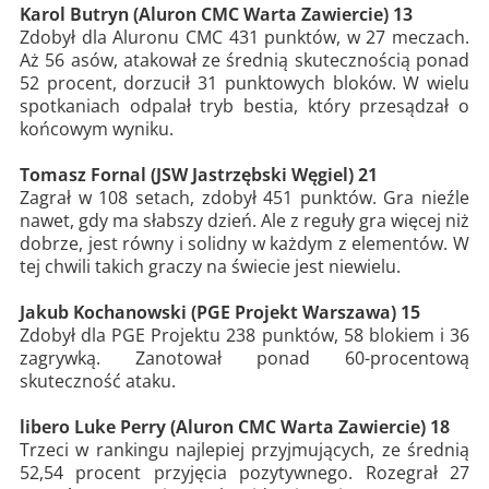
Karol Butryn (Aluron CMC Warta Zawiercie) 13
Zdobył dla Aluronu CMC 431 punktów, w 27 meczach.
Aż 56 asów, atakował ze średnią skutecznością ponad
52 procent, dorzucił 31 punktowych bloków. W wielu
spotkaniach odpalał tryb bestia, który przesądzał o
końcowym wyniku.
Tomasz Fornal (JSW Jastrzębski Węgiel) 21
Zagrał w 108 setach, zdobył 451 punktów. Gra nieźle
nawet, gdy ma słabszy dzień. Ale z reguły gra więcej niż
dobrze, jest równy i solidny w każdym z elementów. W
tej chwili takich graczy na świecie jest niewielu.
Jakub Kochanowski (PGE Projekt Warszawa) 15
Zdobył dla PGE Projektu 238 punktów, 58 blokiem i 36
zagrywką. Zanotował ponad 60-procentową
skuteczność ataku.
libero Luke Perry (Aluron CMC Warta Zawiercie) 18
Trzeci w rankingu najlepiej przyjmujących, ze średnią
52,54 procent przyjęcia pozytywnego. Rozegrał 27