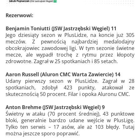
Rezerwowi:
Benjamin Toniutti (JSW Jastrzębski Węgiel) 11
Jego dziesiąty sezon w PlusLidze, na koncie już 305
meczów. Z pewnością najbardziej medalodajny
obcokrajowiec zawodowej ligi. W tym sezonie świetne
mecze, ale wypadł trochę z rytmu przez kłopoty
zdrowotne. Zagrał w 25 spotkaniach i 85 setach.
Aaron Russell (Aluron CMC Warta Zawiercie) 14
Udany pierwszy sezon w PlusLidze. Zagrał w 28
spotkaniach, zdobył 423 punkty, atakował ze
skutecznością 50 procent. Filar i opoka Aluronu CMC.
Anton Brehme (JSW Jastrzębski Węgiel) 9
Świetny w ataku (70 procent średniej), 43 punktowe
bloki, generalnie bardzo udane wejście w PlusLigę.
Tylko ten serwis – 17 asów, ale aż 103 błędy. Tutaj
można jeszcze sporo poprawić.