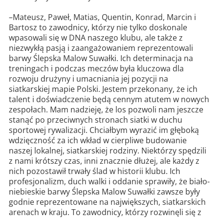
–Mateusz, Paweł, Matias, Quentin, Konrad, Marcin i
Bartosz to zawodnicy, którzy nie tylko doskonale
wpasowali się w DNA naszego klubu, ale także z
niezwykłą pasją i zaangażowaniem reprezentowali
barwy Ślepska Malow Suwałki. Ich determinacja na
treningach i podczas meczów była kluczowa dla
rozwoju drużyny i umacniania jej pozycji na
siatkarskiej mapie Polski. Jestem przekonany, że ich
talent i doświadczenie będą cennym atutem w nowych
zespołach. Mam nadzieję, że los pozwoli nam jeszcze
stanąć po przeciwnych stronach siatki w duchu
sportowej rywalizacji. Chciałbym wyrazić im głęboką
wdzięczność za ich wkład w cierpliwe budowanie
naszej lokalnej, siatkarskiej rodziny. Niektórzy spędzili
z nami krótszy czas, inni znacznie dłużej, ale każdy z
nich pozostawił trwały ślad w historii klubu. Ich
profesjonalizm, duch walki i oddanie sprawiły, że biało-
niebieskie barwy Ślepska Malow Suwałki zawsze były
godnie reprezentowane na największych, siatkarskich
arenach w kraju. To zawodnicy, którzy rozwinęli się z