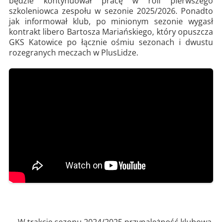
będzie kontynuował pracę w roli pierwszego
szkoleniowca zespołu w sezonie 2025/2026. Ponadto
jak informował klub, po minionym sezonie wygasł
kontrakt libero Bartosza Mariańskiego, który opuszcza
GKS Katowice po łącznie ośmiu sezonach i dwustu
rozegranych meczach w PlusLidze.
W trakcie sezonu 2024/2025 przynależność klubową