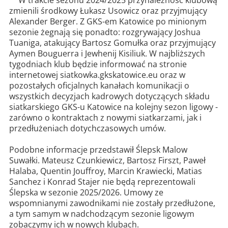
zmienili środkowy Łukasz Usowicz oraz przyjmujący
Alexander Berger. Z GKS-em Katowice po minionym
sezonie żegnają się ponadto: rozgrywający Joshua
Tuaniga, atakujący Bartosz Gomułka oraz przyjmujący
Aymen Bouguerra i Jewhenij Kisiliuk. W najbliższych
tygodniach klub będzie informować na stronie
internetowej siatkowka.gkskatowice.eu oraz w
pozostałych oficjalnych kanałach komunikacji o
wszystkich decyzjach kadrowych dotyczących składu
siatkarskiego GKS-u Katowice na kolejny sezon ligowy -
zarówno o kontraktach z nowymi siatkarzami, jak i
przedłużeniach dotychczasowych umów.
Podobne informacje przedstawił Ślepsk Malow
Suwałki. Mateusz Czunkiewicz, Bartosz Firszt, Paweł
Halaba, Quentin Jouffroy, Marcin Krawiecki, Matias
Sanchez i Konrad Stajer nie będą reprezentowali
Ślepska w sezonie 2025/2026. Umowy ze
wspomnianymi zawodnikami nie zostały przedłużone,
a tym samym w nadchodzącym sezonie ligowym
zobaczymy ich w nowych klubach.