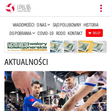
Toggl
navig
WIADOMOŚCI
O NAS
SĄD POLUBOWNY
HISTORIA
DO POBRANIA
COVID-19
RODO
KONTAKT
SKLEP
AKTUALNOŚCI