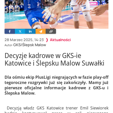
Facebook
Twitter
Linkedin
Wyślij
Skopiuj
e-
link
mailem
28 Marzec 2025, 14:23
Aktualności
GKS/Ślepsk Malow
Autor:
Decyzje kadrowe w GKS-ie
Katowice i Ślepsku Malow Suwałki
Dla ośmiu ekip PlusLigi niegrających w fazie play-off
tegoroczne rozgrywki już się zakończyły. Mamy już
pierwsze oficjalne informacje kadrowe z GKS-u i
Ślepska Malow.
Decyzją władz GKS Katowice trener Emil Siewiorek