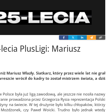
Facebook
Twitter
Linkedin
Wyślij
Skopi
e-
link
mailem
ecia PlusLigi: Mariusz
ż Mariusz Wlazły. Siatkarz, który przez wiele lat nie grał
wreszcie wrócił do kadry to został mistrzem świata, a dziś
 Polsce była już ligą zawodową, ale jeszcze nie nosiła nazwy
ranie prowadzona przez Grzegorza Rysia reprezentacja Polski
drużyny na świecie. W tej drużynie było kilku chłopaków, którzy
in Możdżonek, czy Paweł Woicki. Trudno było jednak wtedy