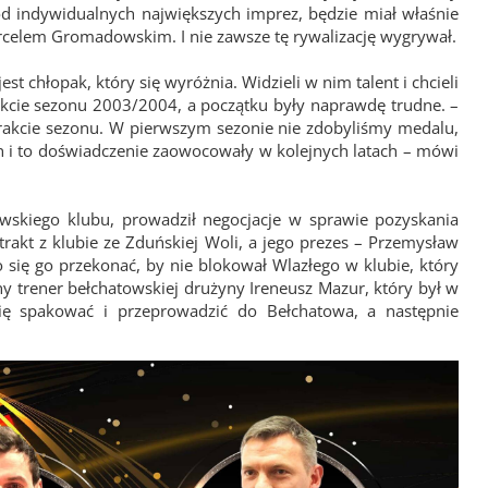
ród indywidualnych największych imprez, będzie miał właśnie
arcelem Gromadowskim. I nie zawsze tę rywalizację wygrywał.
est chłopak, który się wyróżnia. Widzieli w nim talent i chcieli
rakcie sezonu 2003/2004, a początku były naprawdę trudne. –
rakcie sezonu. W pierwszym sezonie nie zdobyliśmy medalu,
on i to doświadczenie zaowocowały w kolejnych latach – mówi
owskiego klubu, prowadził negocjacje w sprawie pozyskania
trakt z klubie ze Zduńskiej Woli, a jego prezes – Przemysław
ię go przekonać, by nie blokował Wlazłego w klubie, który
ny trener bełchatowskiej drużyny Ireneusz Mazur, który był w
ę spakować i przeprowadzić do Bełchatowa, a następnie