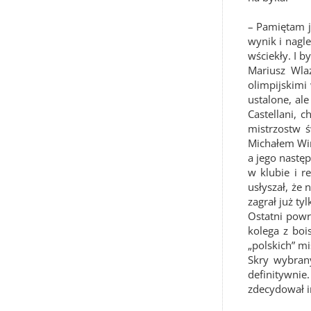
– Pamiętam j
wynik i nagl
wściekły. I b
Mariusz Wlaz
olimpijskimi
ustalone, al
Castellani, 
mistrzostw 
Michałem Wini
a jego następ
w klubie i r
usłyszał, że 
zagrał już tyl
Ostatni powr
kolega z boi
„polskich” mi
Skry wybrany
definitywnie
zdecydował i