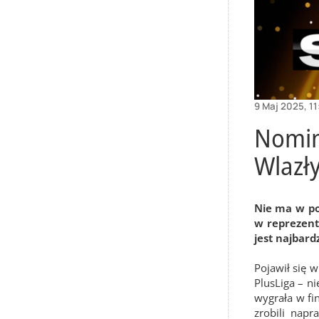
9 Maj 2025, 11
Nomino
Wlazł
Nie ma w pol
w reprezenta
jest najbard
Pojawił się 
PlusLiga – n
wygrała w fin
zrobili nap