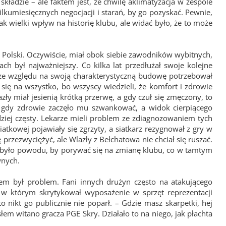
ładzie – ale faktem jest, że chwilę aklimatyzacja w zespole
ilkumiesięcznych negocjacji i starań, by go pozyskać. Pewnie,
ak wielki wpływ na historię klubu, ale widać było, że to może
 Polski. Oczywiście, miał obok siebie zawodników wybitnych,
ch był najważniejszy. Co kilka lat przedłużał swoje kolejne
że ze względu na swoją charakterystyczną budowę potrzebował
ię na wszystko, bo wszyscy wiedzieli, że komfort i zdrowie
ły miał jesienią krótką przerwę, a gdy czuł się zmęczony, to
 gdy zdrowie zaczęło mu szwankować, a widok cierpiącego
dziej częsty. Lekarze mieli problem ze zdiagnozowaniem tych
iatkowej pojawiały się zgrzyty, a siatkarz rezygnował z gry w
przezwyciężyć, ale Wlazły z Bełchatowa nie chciał się ruszać.
ie było powodu, by porywać się na zmianę klubu, co w tamtym
wnych.
em był problem. Fani innych drużyn często na atakującego
, w którym skrytykował wyposażenie w sprzęt reprezentacji
o nikt go publicznie nie poparł. – Gdzie masz skarpetki, hej
łem witano gracza PGE Skry. Działało to na niego, jak płachta