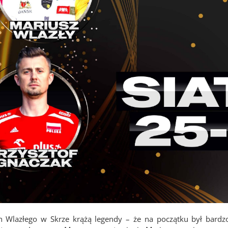
 Wlazłego w Skrze krążą legendy – że na początku był bardzo