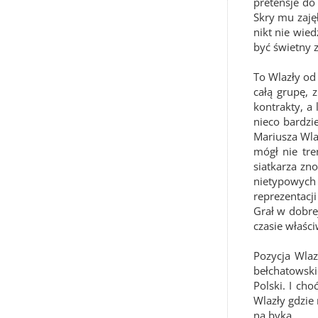
pretensje do
Skry mu zajęł
nikt nie wied
być świetny z
To Wlazły od
całą grupę, 
kontrakty, a
nieco bardzi
Mariusza Wla
mógł nie tr
siatkarza zn
nietypowych s
reprezentacji
Grał w dobre
czasie właści
Pozycja Wla
bełchatowski
Polski. I ch
Wlazły gdzie 
na byka.