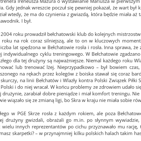
 trenera Ireneusza Mazura o wystawianie Mariusza w pierwszym sk
a. Gdy jednak wreszcie poczuł się pewniej pokazał, że wart był k
ział wtedy, że ma do czynienia z gwiazdą, która będzie miała aż t
awodnik. I był.
 2004 roku prowadził bełchatowski klub do kolejnych mistrzostw
z roku na rok coraz silniejszą, ale to on w kluczowych momenta
 liczba lat spędzona w Bełchatowie rosła i rosła. Inna sprawa, 
ej indywidualnego cyklu treningowego. W Bełchatowie zgadzano s
złego dla tej drużyny są najważniejsze. Niemal każdego roku Wlaz
enować lub trenować lżej. Nieprzypadkowo – był bowiem czas,
oszonego na rękach przez kolegów z boiska stawał się coraz bar
kurczy, na linii Bełchatów i Wlazły kontra Polski Związek Piłki S
 Polski i do niej wracał. W końcu problemy ze zdrowiem udało się 
j drużynie, zarabiał dobre pieniądze i miał komfort treningu. N
wie wiązało się ze zmianą ligi, bo Skra w kraju nie miała sobie ró
złego w PGE Skrze rosła z każdym rokiem, ale poza Bełchatow
ej drużyny gwizdali, obrażali go m.in. po słynnym wywiadzie
oć wielu innych reprezentantów po cichu przyznawało mu rację, t
masz skarpetki? – w przynajmniej kilku polskich halach takim has