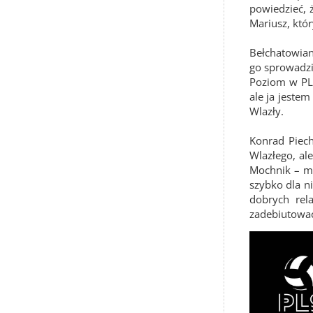
powiedzieć, 
Mariusz, któ
Bełchatowiani
go sprowadzi
Poziom w PLS
ale ja jeste
Wlazły.
Konrad Piech
Wlazłego, al
Mochnik – mi
szybko dla n
dobrych rel
zadebiutować