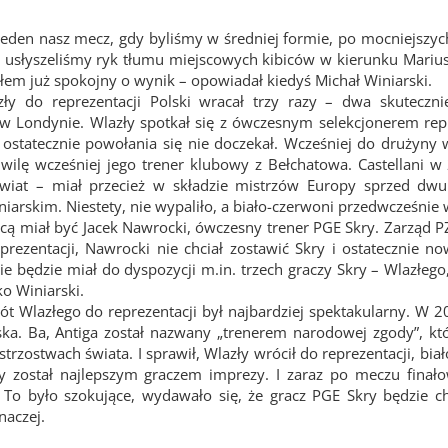
eden nasz mecz, gdy byliśmy w średniej formie, po mocniejszyc
e usłyszeliśmy ryk tłumu miejscowych kibiców w kierunku Marius
yłem już spokojny o wynik – opowiadał kiedyś Michał Winiarski.
ły do reprezentacji Polski wracał trzy razy – dwa skuteczni
 w Londynie. Wlazły spotkał się z ówczesnym selekcjonerem repr
e ostatecznie powołania się nie doczekał. Wcześniej do drużyny
chwilę wcześniej jego trener klubowy z Bełchatowa. Castellani 
świat – miał przecież w składzie mistrzów Europy sprzed dw
arskim. Niestety, nie wypaliło, a biało-czerwoni przedwcześnie wró
cą miał być Jacek Nawrocki, ówczesny trener PGE Skry. Zarząd PZ
eprezentacji, Nawrocki nie chciał zostawić Skry i ostatecznie 
nie będzie miał do dyspozycji m.in. trzech graczy Skry – Wlazłego
ko Winiarski.
ót Wlazłego do reprezentacji był najbardziej spektakularny. W 2
ska. Ba, Antiga został nazwany „trenerem narodowej zgody”, któ
strzostwach świata. I sprawił, Wlazły wrócił do reprezentacji, bia
 został najlepszym graczem imprezy. I zaraz po meczu finało
. To było szokujące, wydawało się, że gracz PGE Skry będzie chc
naczej.