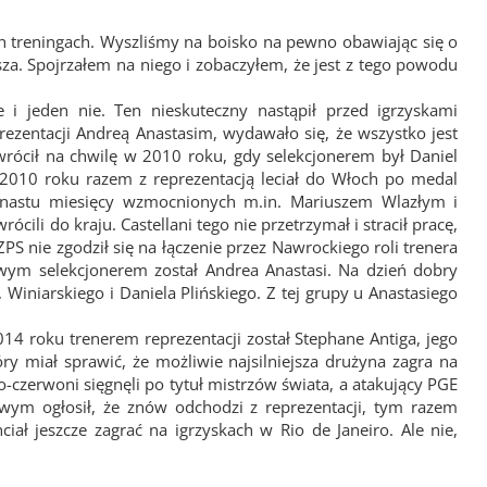
h treningach. Wyszliśmy na boisko na pewno obawiając się o
za. Spojrzałem na niego i zobaczyłem, że jest z tego powodu
e i jeden nie. Ten nieskuteczny nastąpił przed igrzyskami
ezentacji Andreą Anastasim, wydawało się, że wszystko jest
 wrócił na chwilę w 2010 roku, gdy selekcjonerem był Daniel
w 2010 roku razem z reprezentacją leciał do Włoch po medal
unastu miesięcy wzmocnionych m.in. Mariuszem Wlazłym i
cili do kraju. Castellani tego nie przetrzymał i stracił pracę,
PS nie zgodził się na łączenie przez Nawrockiego roli trenera
nowym selekcjonerem został Andrea Anastasi. Na dzień dobry
, Winiarskiego i Daniela Plińskiego. Z tej grupy u Anastasiego
014 roku trenerem reprezentacji został Stephane Antiga, jego
ry miał sprawić, że możliwie najsilniejsza drużyna zagra na
ło-czerwoni sięgnęli po tytuł mistrzów świata, a atakujący PGE
wym ogłosił, że znów odchodzi z reprezentacji, tym razem
iał jeszcze zagrać na igrzyskach w Rio de Janeiro. Ale nie,