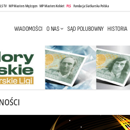
LS TV
MP Masters Mężczyzn
MP Masters Kobiet
PLS
Fundacja Siatkarska Polska
WIADOMOŚCI
O NAS
SĄD POLUBOWNY
HISTORIA
NOŚCI