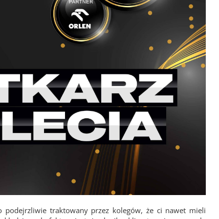
 podejrzliwie traktowany przez kolegów, że ci nawet mieli