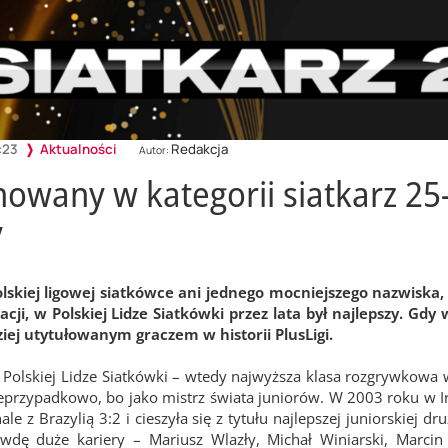
:23
Aktualności
Redakcja
Autor:
wany w kategorii siatkarz 25-l
y
skiej ligowej siatkówce ani jednego mocniejszego nazwiska, ni
cji, w Polskiej Lidze Siatkówki przez lata był najlepszy. Gdy 
ziej utytułowanym graczem w historii PlusLigi.
w Polskiej Lidze Siatkówki – wtedy najwyższa klasa rozgrywkowa w
ieprzypadkowo, bo jako mistrz świata juniorów. W 2003 roku w I
ale z Brazylią 3:2 i cieszyła się z tytułu najlepszej juniorskiej 
rawdę duże kariery – Mariusz Wlazły, Michał Winiarski, Marc