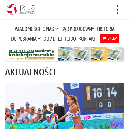
Toggl
navig
WIADOMOŚCI
O NAS
SĄD POLUBOWNY
HISTORIA
DO POBRANIA
COVID-19
RODO
KONTAKT
SKLEP
AKTUALNOŚCI