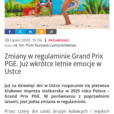
Facebook
Twitter
Linkedin
Wyślij
Skopiuj
e-
link
mailem
28 Lipiec 2025, 15:04
Aktualności
rd, fot. Piotr Sumara/Justyna Matias
Autor:
Zmiany w regulaminie Grand Prix
PGE. Już wkrótce letnie emocje w
Ustce
Już za dziewięć dni w Ustce rozpocznie się pierwsza
klubowa impreza siatkarska w 2025 roku Polsce –
Grand Prix PGE. W porównaniu z poprzednimi
latami, jest jedna zmiana w regulaminie.
Przez cztery dni sześć drużyn kobiecych i męskich