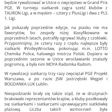
będzie rywalizować w Ustce o zwycięstwo w Grand Prix
PGE. W turnieju siatkarek zagra sześć klubów z
TAURON Ligi, a w męskim – cztery z PlusLigi i dwa z PLS
1. Ligi.
Jak pokazały poprzednie edycje, na piasku nie ma
faworytów, bo zespoły niżej klasyfikowane w
poprzednich latach, potrafiły ogrywać kluby z czołówki.
Przypomnijmy, że cztery razy z rzędu najlepsze były
siatkarki #VolleyWrocław, pokonując m.in. LOTTO
Chemika Police, halowego mistrza Polski. Dopiero w
poprzednim sezonie w Ustce wrocławianki znalazły
pogromcę, a była nim MOYA Radomka Radom.
W rywalizacji siatkarzy trzy razy zwyciężał PGE Projekt
Warszawa, a po razie JSW Jastrzębski Węgiel i
BOGDANKA LUK Lublin.
Niespodzianki brały się także stąd, że w drużynach
brakowało reprezentantów krajów, a kluby posiłkowały
się siatkarkami i siatkarzami uprawiającymi siatkówkę
plażową. Liczba takich wzmocnień była