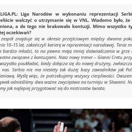
LIGA.PL: Liga Narodów w wykonaniu reprezentacji Serb
eliście walczyć o utrzymanie się w VNL. Wiadomo było, że 
niona, a do tego nie brakowało kontuzji. Mimo wszystko 
żej oczekiwań?
 zespół znajduje się w okresie przejściowym między dwoma pokol
nie 10–15 lat, zakończyli karierę w reprezentacji narodowej. Tera
a bardzo młodzi, to na pewno mają mniej doświadczenia w grze n
otne związane z kontuzjami. Nasz nowy trener – Gianni Cretu przy
wszystko poukładać, kiedy dołącza się do nowej drużyny, zwłaszc
u nas. Serbia nie ma niestety tak dużej bazy zawodników jak Pol
eniową. Myślę więc, że potrzebujemy wszyscy cierpliwości. Owsze
ywek odnieśliśmy dwa ważne zwycięstwa na turnieju w Słowenii. Naj
y jak najlepiej przygotować się do mistrzostw świata.