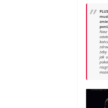
PLUS
musi
zmie
poni
Nasz
ostat
końc
zdrow
żeby 
jak 
pokol
rozgr
możem