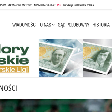
LS TV
MP Masters Mężczyzn
MP Masters Kobiet
PLS
Fundacja Siatkarska Polska
WIADOMOŚCI
O NAS
SĄD POLUBOWNY
HISTORIA
NOŚCI