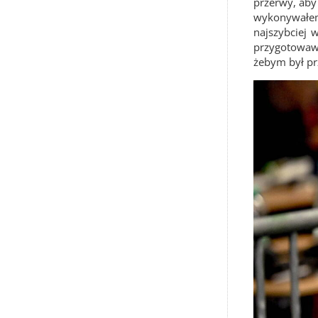
przerwy, aby 
wykonywałem
najszybciej 
przygotowawc
żebym był pr