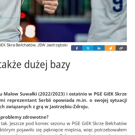
GiEK Skra Bełchatów, JSW Jastrzębski
Facebook
Twitter
Linkedin
Wyślij
Skopi
e-
link
mailem
także dużej bazy
u Malow Suwałki (2022/2023) i ostatnio w PGE GiEK Skrze
i reprezentant Serbii opowiada m.in. o swojej sytuacji
h związanych z grą w Jastrzębiu-Zdroju.
m problemy zdrowotne?
 tak. Jeszcze pod koniec sezonu w PGE GiEK Skrze Bełchatów
 którym pojawiło się pęknięcie mięśnia, więc potrzebowałem