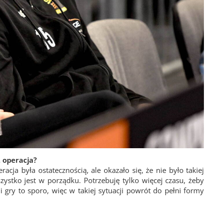
 operacja?
cja była ostatecznością, ale okazało się, że nie było takiej
ystko jest w porządku. Potrzebuję tylko więcej czasu, żeby
i gry to sporo, więc w takiej sytuacji powrót do pełni formy