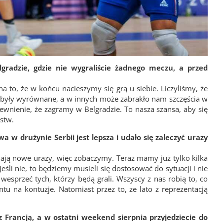
gradzie, gdzie nie wygraliście żadnego meczu, a przed
na to, że w końcu nacieszymy się grą u siebie. Liczyliśmy, że
e były wyrównane, a w innych może zabrakło nam szczęścia w
wnienie, że zagramy w Belgradzie. To nasza szansa, aby się
stw.
w drużynie Serbii jest lepsza i udało się zaleczyć urazy
i mają nowe urazy, więc zobaczymy. Teraz mamy już tylko kilka
śli nie, to będziemy musieli się dostosować do sytuacji i nie
 wesprzeć tych, którzy będą grali. Wszyscy z nas robią to, co
 na kontuzje. Natomiast przez to, że lato z reprezentacją
 Francją, a w ostatni weekend sierpnia przyjedziecie do