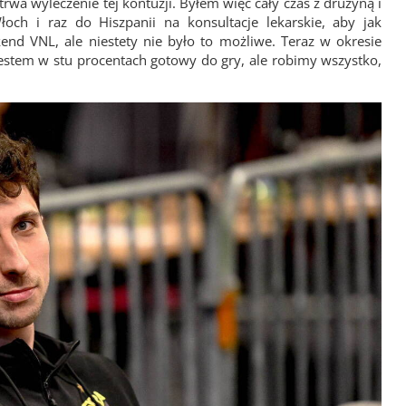
rwa wyleczenie tej kontuzji. Byłem więc cały czas z drużyną i
ch i raz do Hiszpanii na konsultacje lekarskie, aby jak
end VNL, ale niestety nie było to możliwe. Teraz w okresie
stem w stu procentach gotowy do gry, ale robimy wszystko,