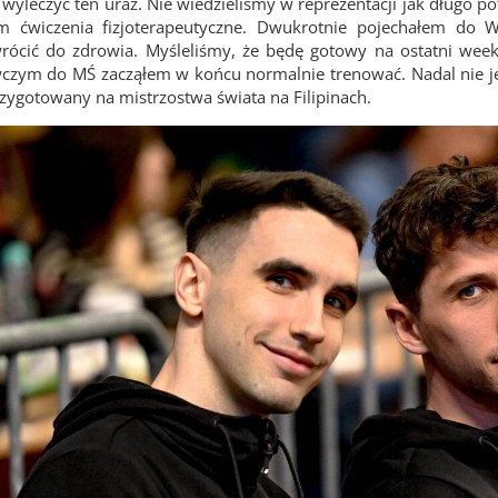
wyleczyć ten uraz. Nie wiedzieliśmy w reprezentacji jak długo pot
 ćwiczenia fizjoterapeutyczne. Dwukrotnie pojechałem do Wło
wrócić do zdrowia. Myśleliśmy, że będę gotowy na ostatni week
zym do MŚ zacząłem w końcu normalnie trenować. Nadal nie je
zygotowany na mistrzostwa świata na Filipinach.