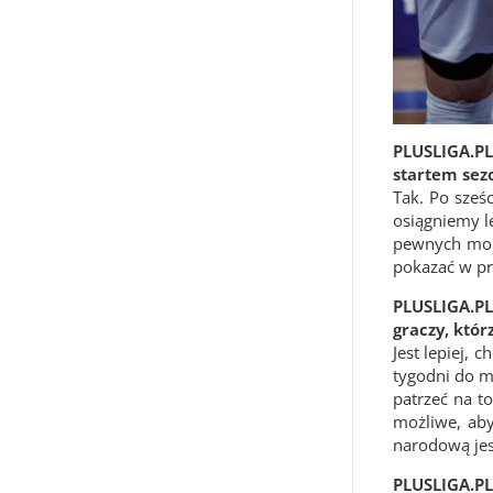
PLUSLIGA.PL
startem sezo
Tak. Po sześc
osiągniemy l
pewnych mome
pokazać w prz
PLUSLIGA.PL
graczy, któr
Jest lepiej, 
tygodni do mi
patrzeć na to
możliwe, aby
narodową jes
PLUSLIGA.PL