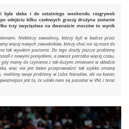
ii była słaba i do ostatniego weekendu rozgrywek
po odejściu kilku czołowych graczy drużyna zostanie
tylko trzy zwycięstwa na dwanaście meczów to wynik
eniami. Niektórzy zawodnicy, którzy byli w kadrze przez
z mamy więcej nowych zawodników, którzy choć nie są może do
a tak wysokim poziomie. Do tego doszły jeszcze problemy
szedł z nowymi pomysłami, a zawsze potrzeba więcej czasu,
za gdy mamy do czynienia z tak dużymi zmianami w składzie
ska, więc nie jest łatwo przeprowadzić tak szybko zmianę
m, mieliśmy swoje problemy w Lidze Narodów, ale na koniec
ważniejsze jest to, że udało nam się pozostać w VNL i teraz