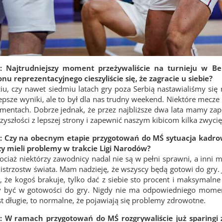
: Najtrudniejszy moment przeżywaliście na turnieju w Bel
nu reprezentacyjnego cieszyliście się, że zagracie u siebie?
iu, czy nawet siedmiu latach gry poza Serbią nastawialiśmy się 
epsze wyniki, ale to był dla nas trudny weekend. Niektóre mecz
ntach. Dobrze jednak, że przez najbliższe dwa lata mamy zape
yszłości z lepszej strony i zapewnić naszym kibicom kilka zwycię
: Czy na obecnym etapie przygotowań do MŚ sytuacja kadrowa 
zy mieli problemy w trakcie Ligi Narodów?
chociaż niektórzy zawodnicy nadal nie są w pełni sprawni, a inn
strzostw świata. Mam nadzieję, że wszyscy będą gotowi do gry. Je
, że kogoś brakuje, tylko dać z siebie sto procent i maksymalne
 być w gotowości do gry. Nigdy nie ma odpowiedniego momentu
t długie, to normalne, że pojawiają się problemy zdrowotne.
: W ramach przygotowań do MŚ rozgrywaliście już sparingi z