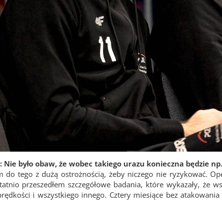
 Nie było obaw, że wobec takiego urazu konieczna będzie np.
 do tego z dużą ostrożnością, żeby niczego nie ryzykować. Opera
tatnio przeszedłem szczegółowe badania, które wykazały, że wsz
 prędkości i wszystkiego innego. Cztery miesiące bez atakowania 