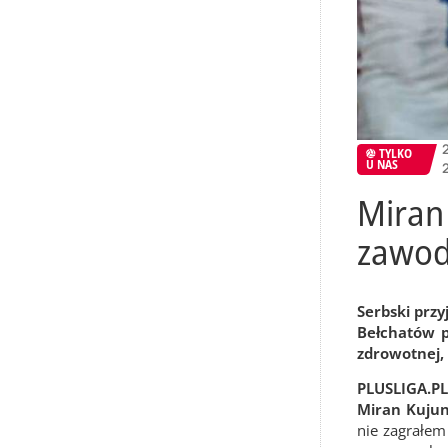
TYLKO
U NAS
Miran 
zawod
Serbski prz
Bełchatów p
zdrowotnej, 
PLUSLIGA.PL
Miran Kuju
nie zagrałem