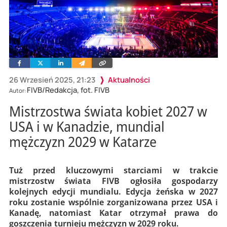
Facebook
Twitter
Linkedin
Wyślij
Skopiuj
e-
link
mailem
26 Wrzesień 2025, 21:23
Aktualności
FIVB/Redakcja, fot. FIVB
Autor:
Mistrzostwa świata kobiet 2027 w
USA i w Kanadzie, mundial
mężczyzn 2029 w Katarze
Tuż przed kluczowymi starciami w trakcie
mistrzostw świata FIVB ogłosiła gospodarzy
kolejnych edycji mundialu. Edycja żeńska w 2027
roku zostanie wspólnie zorganizowana przez USA i
Kanadę, natomiast Katar otrzymał prawa do
goszczenia turnieju mężczyzn w 2029 roku.