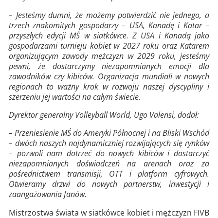
– Jesteśmy dumni, że możemy potwierdzić nie jednego, a
trzech znakomitych gospodarzy – USA, Kanadę i Katar –
przyszłych edycji MŚ w siatkówce. Z USA i Kanadą jako
gospodarzami turnieju kobiet w 2027 roku oraz Katarem
organizującym zawody mężczyzn w 2029 roku, jesteśmy
pewni, że dostarczymy niezapomnianych emocji dla
zawodników czy kibiców. Organizacja mundiali w nowych
regionach to ważny krok w rozwoju naszej dyscypliny i
szerzeniu jej wartości na całym świecie.
Dyrektor generalny Volleyball World, Ugo Valensi, dodał:
– Przeniesienie MŚ do Ameryki Północnej i na Bliski Wschód
– dwóch naszych najdynamiczniej rozwijających się rynków
– pozwoli nam dotrzeć do nowych kibiców i dostarczyć
niezapomnianych doświadczeń na arenach oraz za
pośrednictwem transmisji, OTT i platform cyfrowych.
Otwieramy drzwi do nowych partnerstw, inwestycji i
zaangażowania fanów.
Mistrzostwa świata w siatkówce kobiet i mężczyzn FIVB