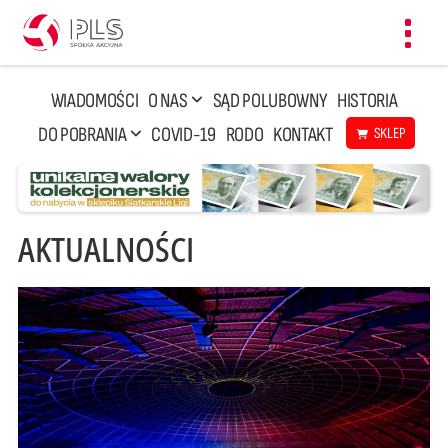
Toggl
navig
WIADOMOŚCI
O NAS
SĄD POLUBOWNY
HISTORIA
DO POBRANIA
COVID-19
RODO
KONTAKT
SKLEP
AKTUALNOŚCI