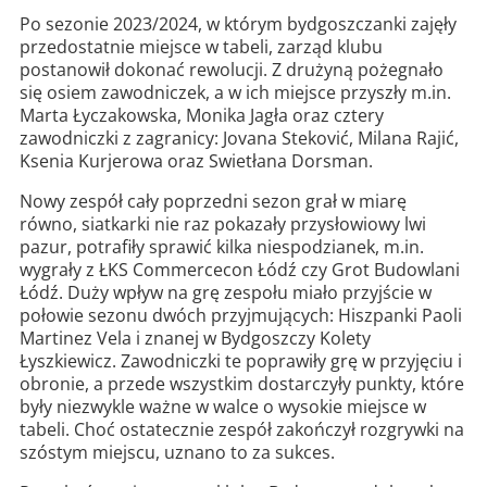
Po sezonie 2023/2024, w którym bydgoszczanki zajęły
przedostatnie miejsce w tabeli, zarząd klubu
postanowił dokonać rewolucji. Z drużyną pożegnało
się osiem zawodniczek, a w ich miejsce przyszły m.in.
Marta Łyczakowska, Monika Jagła oraz cztery
zawodniczki z zagranicy: Jovana Steković, Milana Rajić,
Ksenia Kurjerowa oraz Swietłana Dorsman.
Nowy zespół cały poprzedni sezon grał w miarę
równo, siatkarki nie raz pokazały przysłowiowy lwi
pazur, potrafiły sprawić kilka niespodzianek, m.in.
wygrały z ŁKS Commercecon Łódź czy Grot Budowlani
Łódź. Duży wpływ na grę zespołu miało przyjście w
połowie sezonu dwóch przyjmujących: Hiszpanki Paoli
Martinez Vela i znanej w Bydgoszczy Kolety
Łyszkiewicz. Zawodniczki te poprawiły grę w przyjęciu i
obronie, a przede wszystkim dostarczyły punkty, które
były niezwykle ważne w walce o wysokie miejsce w
tabeli. Choć ostatecznie zespół zakończył rozgrywki na
szóstym miejscu, uznano to za sukces.