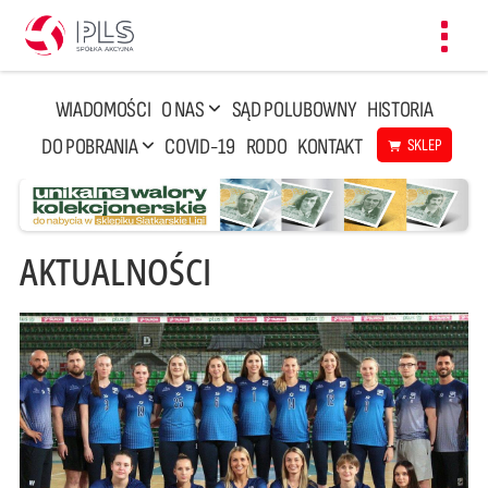
Toggl
navig
WIADOMOŚCI
O NAS
SĄD POLUBOWNY
HISTORIA
DO POBRANIA
COVID-19
RODO
KONTAKT
SKLEP
AKTUALNOŚCI