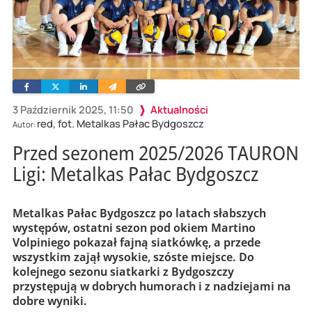
Facebook
Twitter
Linkedin
Wyślij
Skopiuj
e-
link
mailem
3 Październik 2025, 11:50
Aktualności
red, fot. Metalkas Pałac Bydgoszcz
Autor:
Przed sezonem 2025/2026 TAURON
Ligi: Metalkas Pałac Bydgoszcz
Metalkas Pałac Bydgoszcz po latach słabszych
występów, ostatni sezon pod okiem Martino
Volpiniego pokazał fajną siatkówkę, a przede
wszystkim zajął wysokie, szóste miejsce. Do
kolejnego sezonu siatkarki z Bydgoszczy
przystępują w dobrych humorach i z nadziejami na
dobre wyniki.