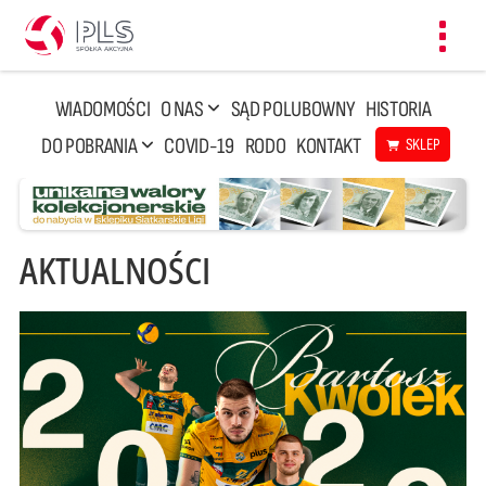
Toggl
navig
WIADOMOŚCI
O NAS
SĄD POLUBOWNY
HISTORIA
DO POBRANIA
COVID-19
RODO
KONTAKT
SKLEP
AKTUALNOŚCI