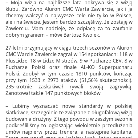
– Moja wizja na najbliższe lata pokrywa się z wizją
klubu. Zarówno Aluron CMC Warta Zawiercie, jak i ja
chcemy walczyć o najwyższe cele nie tylko w Polsce,
ale i na świecie. Jestem bardzo szczęśliwy, że zostaję w
Zawierciu. Mam nadzieję, że odpłacę za to zaufanie
dobrym graniem – mówi Bartosz Kwolek.
27-letni przyjmujący w ciągu trzech sezonów w Aluron
CMC Warcie Zawiercie zagrał w 154 spotkaniach: 118 w
PlusLidze, 18 w Lidze Mistrzów, 9 w Pucharze CEV, 8 w
Pucharze Polski oraz finale AL-KO Superpucharu
Polski. Zdobył w tym czasie 1810 punktów, kończąc
przy tym 1533 z 2973 ataków (51,56% skuteczności).
235-krotnie zaskakiwał rywali swoją zagrywką.
Zanotował także 147 punktowych bloków.
– ⁠Lubimy wyznaczać nowe standardy w polskiej
siatkówce, szczególnie te związane z długofalową wizją
budowania drużyny. Z tego powodu w zeszłym sezonie
podkreśliliśmy to ogłaszając wieloletnie przedłużenia
umów najpierw przez trenera, a następnie kapitana.