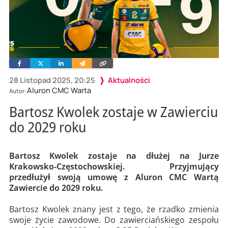
Facebook
Twitter
Linkedin
Wyślij
Skopiuj
e-
link
mailem
28 Listopad 2025, 20:25
Aktualności
Aluron CMC Warta
Autor:
Bartosz Kwolek zostaje w Zawierciu
do 2029 roku
Bartosz Kwolek zostaje na dłużej na Jurze
Krakowsko-Częstochowskiej. Przyjmujący
przedłużył swoją umowę z Aluron CMC Wartą
Zawiercie do 2029 roku.
Bartosz Kwolek znany jest z tego, że rzadko zmienia
swoje życie zawodowe. Do zawierciańskiego zespołu