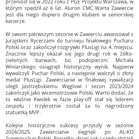
przeniósł się w 2022 roku z PGE Projektu Warszawa, w
którym spędził aż 6 lat. Aluron CMC Warta Zawiercie
jest dla niego dopiero drugim klubem w seniorskiej
karierze.
W swoim pierwszym sezonie w Zawierciu awansował z
Jurajskimi Rycerzami do turnieju finałowego Pucharu
Polski oraz zakończył rozgrywki PlusLigi na 4. miejscu.
Znacznie lepszy okazał się jego drugi rok w żółto-
zielonych barwach, bo podopieczni Michała
Winiarskiego osiągnęli historyczny wynik. Najpierw
wywalczyli Puchar Polski, a następnie walczyli o złoty
medal PlusLigi. Zawiercianie w finałowej rywalizacji
ulegli Jastrzębskiemu Węglowi i sezon 2023/2024
zakończyli jako wicemistrzowie Polski. Warto dodać, że
to właśnie Kwolek w fazie play-off stał się liderem
zespołu i trzykrotnie został za to nagrodzony
statuetką MVP.
Kolejne historyczne sukcesy przyszły w sezonie
2024/2025. Zawiercianie sięgnęli po AL-KO
Superpuchar Polski. Ponadto, drugi rok z rzędu dotarli