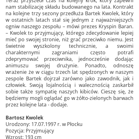
Teraz przyszedł czas na kolejny krok, który zapewni
nam stabilizację składu budowanego na lata. Kontrakt
na kolejne trzy sezony przedłuża Bartek Kwolek, który
w ostatnich latach stał się jednym z najważniejszych
ogniw naszego zespołu – mówi prezes Kryspin Baran.
– Kwolek to przyjmujący, którego zdecydowanie lepiej
mieć po swojej stronie, niż grać przeciwko niemu. Jest
świetnie wyszkolony technicznie, a swoimi
charakternymi zagraniami często potrafi
zdeprymować przeciwnika, jednocześnie dodając
animuszu swojej drużynie. Ponadto, odnoszę
wrażenie że w ciągu trzech lat spędzonych w naszym
zespole Bartek dojrzał zarówno jako zawodnik, jak i
człowiek. Swoją lojalnością i walecznością zaskarbił
sobie także sympatię naszych kibiców. Cieszę się, że
będziemy mogli oglądać go w żółto-zielonych barwach
przez kolejne lata - dodaje.
Bartosz Kwolek
Urodzony: 17.07.1997 r. w Płocku
Pozycja: Przyjmujący
Wzrost: 193 cm