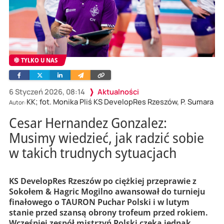
TYLKO U NAS
Facebook
Twitter
Linkedin
Wyślij
Skopiuj
e-
link
mailem
6 Styczeń 2026, 08:14
Aktualności
KK; fot. Monika Pliś KS DevelopRes Rzeszów, P. Sumara
Autor:
Cesar Hernandez Gonzalez:
Musimy wiedzieć, jak radzić sobie
w takich trudnych sytuacjach
KS DevelopRes Rzeszów po ciężkiej przeprawie z
Sokołem & Hagric Mogilno awansował do turnieju
finałowego o TAURON Puchar Polski i w lutym
stanie przed szansą obrony trofeum przed rokiem.
Wcześniej zespół mistrzyń Polski czeka jednak