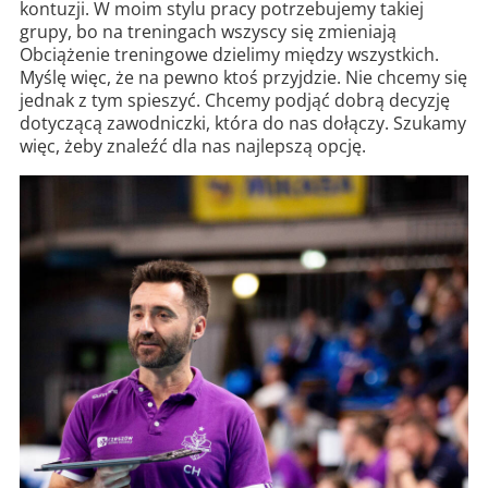
kontuzji. W moim stylu pracy potrzebujemy takiej
grupy, bo na treningach wszyscy się zmieniają
Obciążenie treningowe dzielimy między wszystkich.
Myślę więc, że na pewno ktoś przyjdzie. Nie chcemy się
jednak z tym spieszyć. Chcemy podjąć dobrą decyzję
dotyczącą zawodniczki, która do nas dołączy. Szukamy
więc, żeby znaleźć dla nas najlepszą opcję.