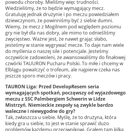
powodu choroby. Mieliśmy więc trudności.
Wiedzieliśmy, że to będzie wymagający mecz.
Gratuluję jednak drużynie i po meczu powiedziałem
dziewczynom, że powinniśmy być z siebie dumni.
Wiemy, że mecz z Mogilnem pod względem poziomu
gry nie był dla nas dobry, ale mimo to odnieśliśmy
zwycięstwo. Ważne jest, że nawet grając słabo,
jesteśmy w stanie wygrywać mecze. To daje nam wiele
do myślenia o naszej sile i potencjale. Jesteśmy
oczywiście zadowoleni, że awansowaliśmy do finałowej
czwórki TAUURON Pucharu Polski. To miłe i chcemy w
Elblągu powalczyć o trofeum, ale najpierw czeka nas
jeszcze sporo meczów i pracy.
TAURON Liga: Przed DevelopResem seria
wymagających spotkań, począwszy od wyjazdowego
meczu z SSC Palmbergiem Schwerin w Lidze
Mistrzyń. Niemieckie zespoły są zwykle bardzo
waleczne i niewygodne do gry?
Tak, zwłaszcza u siebie. Myślę, że to drużyna, która
kiedy gra u siebie, to jest w stanie sprawić dużo
problemów każdemu przeciwnikowi. Grałem tam kilka