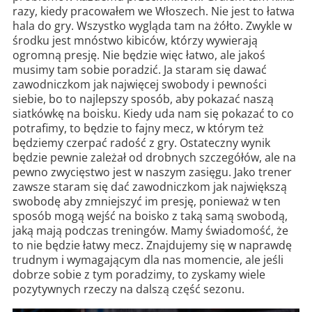
razy, kiedy pracowałem we Włoszech. Nie jest to łatwa
hala do gry. Wszystko wygląda tam na żółto. Zwykle w
środku jest mnóstwo kibiców, którzy wywierają
ogromną presję. Nie będzie więc łatwo, ale jakoś
musimy tam sobie poradzić. Ja staram się dawać
zawodniczkom jak najwięcej swobody i pewności
siebie, bo to najlepszy sposób, aby pokazać naszą
siatkówkę na boisku. Kiedy uda nam się pokazać to co
potrafimy, to będzie to fajny mecz, w którym też
będziemy czerpać radość z gry. Ostateczny wynik
będzie pewnie zależał od drobnych szczegółów, ale na
pewno zwycięstwo jest w naszym zasięgu. Jako trener
zawsze staram się dać zawodniczkom jak największą
swobodę aby zmniejszyć im presję, ponieważ w ten
sposób mogą wejść na boisko z taką samą swobodą,
jaką mają podczas treningów. Mamy świadomość, że
to nie będzie łatwy mecz. Znajdujemy się w naprawdę
trudnym i wymagającym dla nas momencie, ale jeśli
dobrze sobie z tym poradzimy, to zyskamy wiele
pozytywnych rzeczy na dalszą część sezonu.