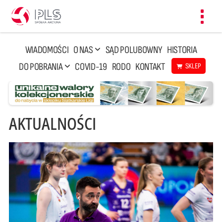
Toggl
navig
WIADOMOŚCI
O NAS
SĄD POLUBOWNY
HISTORIA
DO POBRANIA
COVID-19
RODO
KONTAKT
SKLEP
AKTUALNOŚCI