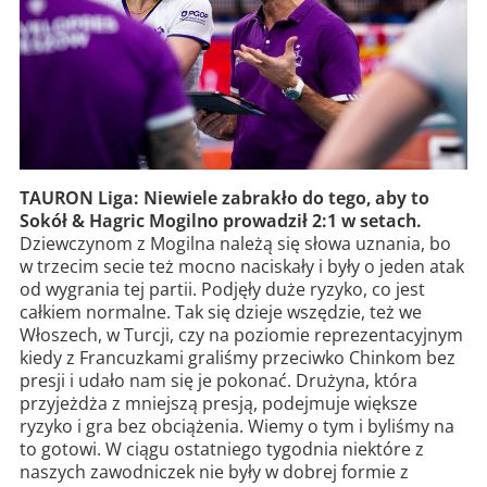
TAURON Liga: Niewiele zabrakło do tego, aby to
Sokół & Hagric Mogilno prowadził 2:1 w setach.
Dziewczynom z Mogilna należą się słowa uznania, bo
w trzecim secie też mocno naciskały i były o jeden atak
od wygrania tej partii. Podjęły duże ryzyko, co jest
całkiem normalne. Tak się dzieje wszędzie, też we
Włoszech, w Turcji, czy na poziomie reprezentacyjnym
kiedy z Francuzkami graliśmy przeciwko Chinkom bez
presji i udało nam się je pokonać. Drużyna, która
przyjeżdża z mniejszą presją, podejmuje większe
ryzyko i gra bez obciążenia. Wiemy o tym i byliśmy na
to gotowi. W ciągu ostatniego tygodnia niektóre z
naszych zawodniczek nie były w dobrej formie z