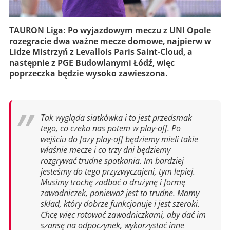
TAURON Liga: Po wyjazdowym meczu z UNI Opole
rozegracie dwa ważne mecze domowe, najpierw w
Lidze Mistrzyń z Levallois Paris Saint-Cloud, a
następnie z PGE Budowlanymi Łódź, więc
poprzeczka będzie wysoko zawieszona.
Tak wygląda siatkówka i to jest przedsmak
tego, co czeka nas potem w play-off. Po
wejściu do fazy play-off będziemy mieli takie
właśnie mecze i co trzy dni będziemy
rozgrywać trudne spotkania. Im bardziej
jesteśmy do tego przyzwyczajeni, tym lepiej.
Musimy trochę zadbać o drużynę i formę
zawodniczek, ponieważ jest to trudne. Mamy
skład, który dobrze funkcjonuje i jest szeroki.
Chcę więc rotować zawodniczkami, aby dać im
szansę na odpoczynek, wykorzystać inne