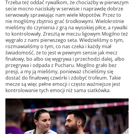
Trzeba też oddać rywalkom, że chociażby w pierwszym
secie mocno naciskały w serwisie i naprawdę dobrze
serwowały sprawiając nam wiele kłopotów. Przez to
nie mogliśmy zbytnio grać środkowymi. Wielokrotnie
mieliśmy do czynienia z grą na wysokiej piłce, a rywalki
to kontrolowały. Zresztą w meczu ligowym Mogilno też
wygrało z nami pierwszego seta. Wiedzieliśmy o tym,
rozmawialiśmy o tym, co nas czeka i każdy miał
świadomość, że to jest w pewnym sensie jak mecz
finałowy, bo albo się wygrywa i przechodzi dalej, albo
przegrywa i odpada z Pucharu. Mogilno grało bez
presji, a my ją mieliśmy, ponieważ chcieliśmy się
dostać do finałowej czwórki i zdobyć trofeum. Takie
mecze są więc pełne emocji i często ważniejsze jest
kontrolowanie tych emocji niż sama siatkówka.