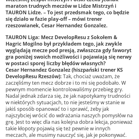
maraton trudnych meczów w Lidze Mistrzyń i
TAURON Lidze. – To jest przedsmak tego, co będzie
się działo w fazie play-off – mówi trener
rzeszowianek, Cesar Hernandez Gonzalez.
TAURON Liga: Mecz DevelopResu z Sokołem &
Hagric Mogilno był przykładem tego, jak zwykle
wyglądają mecze pod presją, zwłaszcza gdy faworyt
gra poniżej swoich możliwości i pojawiają się nerwy
w postaci sporej liczby błędów własnych?
Cesar Hernandez Gonzalez (hiszpański trener KS
DevelopResu Rzeszów):
Tak, chociaż uważam, że
zaczęliśmy ten mecz dobrze i to mi się podobało. W
pewnym momencie kontrolowaliśmy przebieg gry.
Nadal jednak zdarza się, że jak napotykamy trudności
w niektórych sytuacjach, to nie jesteśmy w stanie w
jakiś sposób opanować to i sprawić, żeby jak
najszybciej wrócić do wdrażania naszych pomysłów na
grę. Jest to więc dla nas kolejna dobra lekcja, ponieważ
takie kłopoty pojawią się też pewnie w innych
meczach, ale musimy nauczyć się, jak je pokonywać.