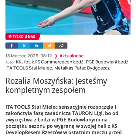
TYLKO U NAS
Facebook
Twitter
Linkedin
Wyślij
Skopiuj
e-
link
mailem
18 Marzec 2026, 08:12
Aktualności
KK; fot. ŁKS Commercecon Łódź; PGE Budowlani Łódź;
Autor:
ITA TOOLS Stal Mielec; Metalkas Pałac Bydgoszcz
Rozalia Moszyńska: Jesteśmy
kompletnym zespołem
ITA TOOLS Stal Mielec sensacyjnie rozpoczęła i
zakończyła fazę zasadniczą TAURON Ligi, bo od
zwycięstwa z Łodzi w PGE Budowlanymi na
początku sezonu po wygraną w swojej hali z KS
DevelopResem Rzeszów w ostatnim meczu przed