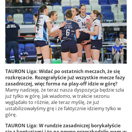
TAURON Liga: Widać po ostatnich meczach, że się
rozkręcacie. Rozegrałyście już wszystkie mecze fazy
zasadniczej, więc forma na play-off idzie w górę?
Mamy nadzieję, że teraz nasza dyspozycja będzie szła
już tylko w górę. Jak wiadomo, w trakcie sezonu
wyglądało to różnie, ale teraz myślę, że już
ustabilizowałyśmy grę i że faktycznie idziemy tylko w
górę.
TAURON Liga: W rundzie zasadniczej borykałyście
się z kontuzjami i to na pewno przeszkodziło wam w