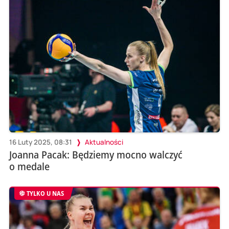
16 Luty 2025, 08:31
Aktualności
Joanna Pacak: Będziemy mocno walczyć
o medale
TYLKO U NAS