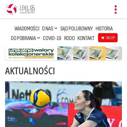
Toggl
navig
WIADOMOŚCI
O NAS
SĄD POLUBOWNY
HISTORIA
DO POBRANIA
COVID-19
RODO
KONTAKT
SKLEP
AKTUALNOŚCI