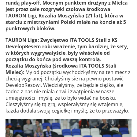
rundą play-off. Mocnym punktem drużyny z Mielca
jest przez całe rozgrywki czołowa środkowa
TAURON Ligi, Rozalia Moszyńska (21 lat), która w
starciu z mistrzyniami Polski miała na koncie aż 5
punktowych bloków.
TAURON Liga: Zwycięstwo ITA TOOLS Stali z KS
DevelopResem robi wrażenie, tym bardziej, że sety,
w których wygrywałyście, były właściwie od
początku do końca pod waszą kontrolą.
Rozalia Moszyńska (środkowa ITA TOOLS Stali
Mielec):
My od początku wychodziłyśmy na ten mecz z
chęcią wygranej. Chciałyśmy się na pewno postawić
DevelopResowi. Wiedziałyśmy, że będzie ciężko, ale
żadna z nas nie miała chwili zwątpienia w nasze
umiejętności i myślę, że to było widać na boisku.
Cieszyłyśmy się tą grą, wspierałyśmy się wzajemnie,
każda dodała swoją cegiełkę i myślę, że to przeważyło.