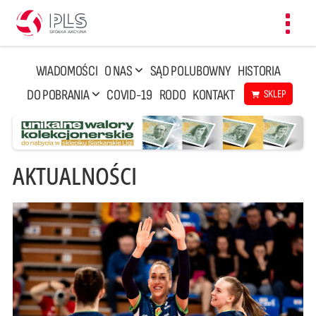
Toggl
navig
WIADOMOŚCI
O NAS
SĄD POLUBOWNY
HISTORIA
DO POBRANIA
COVID-19
RODO
KONTAKT
SKLEP
AKTUALNOŚCI