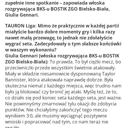
zupełnie inne spotkanie – zapowiada włoska
rozgrywająca BKS-u BOSTIK ZGO Bielsko-Biała,
Giulia Gennari.
TAURON Liga: Mimo że praktycznie w każdej partii
miałyście bardzo dobre momenty gry i kilka razy
nawet małą przewagę, to jednak nie zdołałyście
wygrać seta. Zadecydowały o tym słabsze końcówki
w waszym wykonaniu?
Giulia Gennari (włoska rozgrywająca BKS-u BOSTIK
ZGO Bielsko-Biała):
To prawda. To był ciężki mecz, bo
przeciwniczki przede wszystkim świetnie atakowały.
Miały w składzie niesamowicie dysponowaną Taylor
Bannister, która atakowała naprawdę dobrze. Była
skuteczna niemal z każdego miejsca, więc trudno nam
było ją blokować czy bronić jej ataki. Myślę też, że to,
co działo się pod koniec seta każdego seta, jest ważne.
Nie powinnyśmy zmarnować tylu okazji do zdobycia
punktów. Nie chciałyśmy zakończyć tego meczu
wynikiem 3:0, ale musimy wyciągnąć pozytywne
wnioski i popracować nad tym, co nam teraz nie
wyszło.