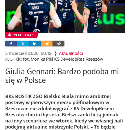
TYLKO U NAS
Facebook
Twitter
Linkedin
Wyślij
Skopiuj
e-
link
mailem
5 Kwiecień 2026, 00:12
Aktualności
KK; fot. Monika Pliś KS DevelopRes Rzeszów
Autor:
Giulia Gennari: Bardzo podoba mi
się w Polsce
BKS BOSTIK ZGO Bielsko-Biała mimo ambitnej
postawy w pierwszym meczu półfinałowym w
Rzeszowie nie zdołał wygrać z KS DevelopResem
Rzeszów chociażby seta. Bielszczanki liczą jednak
na inny scenariusz we wtorek, kiedy we własnej hali
podejmą aktualne mistrzynie Polski. – To będzie