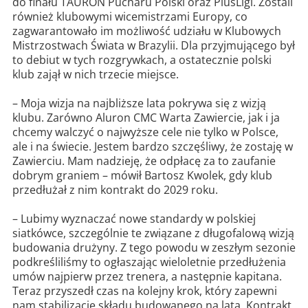
do finału TAURON Pucharu Polski oraz PlusLigi. Zostali
również klubowymi wicemistrzami Europy, co
zagwarantowało im możliwość udziału w Klubowych
Mistrzostwach Świata w Brazylii. Dla przyjmującego był
to debiut w tych rozgrywkach, a ostatecznie polski
klub zajął w nich trzecie miejsce.
– Moja wizja na najbliższe lata pokrywa się z wizją
klubu. Zarówno Aluron CMC Warta Zawiercie, jak i ja
chcemy walczyć o najwyższe cele nie tylko w Polsce,
ale i na świecie. Jestem bardzo szczęśliwy, że zostaję w
Zawierciu. Mam nadzieję, że odpłacę za to zaufanie
dobrym graniem – mówił Bartosz Kwolek, gdy klub
przedłużał z nim kontrakt do 2029 roku.
– ⁠Lubimy wyznaczać nowe standardy w polskiej
siatkówce, szczególnie te związane z długofalową wizją
budowania drużyny. Z tego powodu w zeszłym sezonie
podkreśliliśmy to ogłaszając wieloletnie przedłużenia
umów najpierw przez trenera, a następnie kapitana.
Teraz przyszedł czas na kolejny krok, który zapewni
nam stabilizację składu budowanego na lata. Kontrakt