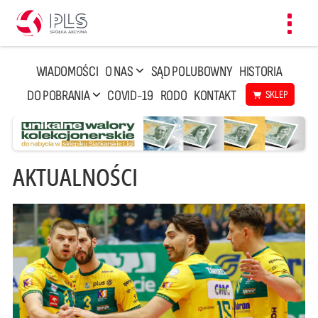
Toggl
navig
WIADOMOŚCI
O NAS
SĄD POLUBOWNY
HISTORIA
DO POBRANIA
COVID-19
RODO
KONTAKT
SKLEP
AKTUALNOŚCI