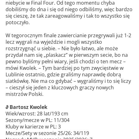
niebycie w Final Four. Od tego momentu chyba
dobiliśmy do dna i się od niego odbiliśmy, więc bardzo
się cieszę, że tak zareagowaliśmy i tak to wszystko się
potoczyło.
W tegorocznym finale zawiercianie przegrywali już 1-2
lecz wygrali na wyjeździe i mogli wszystko
rozstrzygnąć u siebie. – Nie było łatwo, ale może
przydał nam się „plaskacz” w pierwszym secie, bo na
pewno byliśmy pełni wiary, jeśli chodzi o ten mecz –
mówi Kwolek. – Tym bardziej po tym zwycięstwie w
Lublinie ostatnio, gdzie graliśmy naprawdę dobrą
siatkówkę. Nie ma co gdybać – wygraliśmy i to się liczy
– cieszył się jeden z kluczowych graczy nowych
mistrzów Polski.
∂ Bartosz Kwolek
Wiek/wzrost: 28 lat/193 cm
Sezony/mecze w PL: 11/304
Kluby w karierze w PL: 3
Mecze/Sety w sezonie 25/26: 34/119