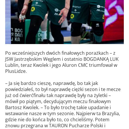
Po wcześniejszych dwóch finałowych porażkach – z
JSW Jastrzębskim Węglem i ostatnio BOGDANKĄ LUK
Lublin, teraz Kwolek i jego Aluron CMC triumfował w
PlusLidze.
– Ja się bardzo cieszę, naprawdę, bo tak jak
powiedziałeś, to był naprawdę ciężki sezon i te mecze
już od ćwierćfinału tak naprawdę były na żyletki –
mówił po piątym, decydującym meczu finałowym
Bartosz Kwolek. – To było trochę takie upadanie i
wstawanie nasze w tym sezonie. Najpierw ta Brazylia,
gdzie nie do końca było to, co chcieliśmy. Potem
znowu przegrana w TAURON Pucharze Polski i