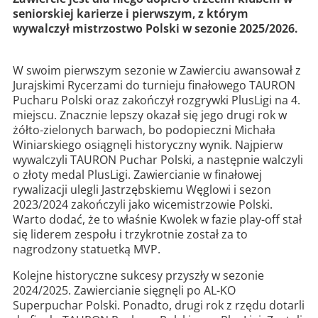
seniorskiej karierze i pierwszym, z którym
wywalczył mistrzostwo Polski w sezonie 2025/2026.
W swoim pierwszym sezonie w Zawierciu awansował z
Jurajskimi Rycerzami do turnieju finałowego TAURON
Pucharu Polski oraz zakończył rozgrywki PlusLigi na 4.
miejscu. Znacznie lepszy okazał się jego drugi rok w
żółto-zielonych barwach, bo podopieczni Michała
Winiarskiego osiągnęli historyczny wynik. Najpierw
wywalczyli TAURON Puchar Polski, a następnie walczyli
o złoty medal PlusLigi. Zawiercianie w finałowej
rywalizacji ulegli Jastrzębskiemu Węglowi i sezon
2023/2024 zakończyli jako wicemistrzowie Polski.
Warto dodać, że to właśnie Kwolek w fazie play-off stał
się liderem zespołu i trzykrotnie został za to
nagrodzony statuetką MVP.
Kolejne historyczne sukcesy przyszły w sezonie
2024/2025. Zawiercianie sięgnęli po AL-KO
Superpuchar Polski. Ponadto, drugi rok z rzędu dotarli