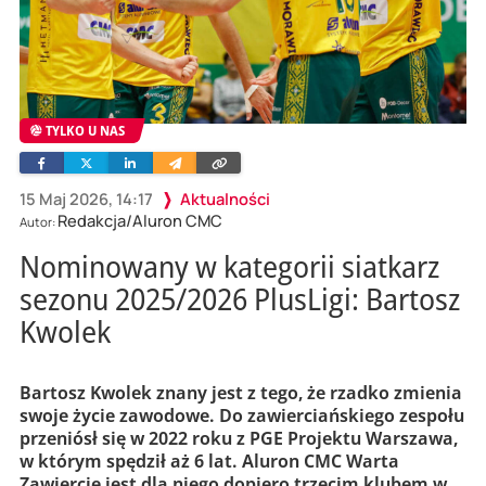
TYLKO U NAS
Facebook
Twitter
Linkedin
Wyślij
Skopiuj
e-
link
mailem
15 Maj 2026, 14:17
Aktualności
Redakcja/Aluron CMC
Autor:
Nominowany w kategorii siatkarz
sezonu 2025/2026 PlusLigi: Bartosz
Kwolek
Bartosz Kwolek znany jest z tego, że rzadko zmienia
swoje życie zawodowe. Do zawierciańskiego zespołu
przeniósł się w 2022 roku z PGE Projektu Warszawa,
w którym spędził aż 6 lat. Aluron CMC Warta
Zawiercie jest dla niego dopiero trzecim klubem w