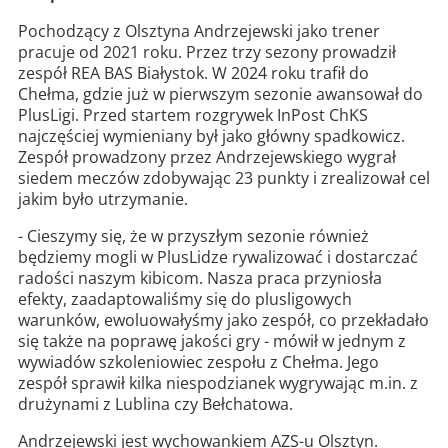
Pochodzący z Olsztyna Andrzejewski jako trener
pracuje od 2021 roku. Przez trzy sezony prowadził
zespół REA BAS Białystok. W 2024 roku trafił do
Chełma, gdzie już w pierwszym sezonie awansował do
PlusLigi. Przed startem rozgrywek InPost ChKS
najczęściej wymieniany był jako główny spadkowicz.
Zespół prowadzony przez Andrzejewskiego wygrał
siedem meczów zdobywając 23 punkty i zrealizował cel
jakim było utrzymanie.
- Cieszymy się, że w przyszłym sezonie również
będziemy mogli w PlusLidze rywalizować i dostarczać
radości naszym kibicom. Nasza praca przyniosła
efekty, zaadaptowaliśmy się do plusligowych
warunków, ewoluowałyśmy jako zespół, co przekładało
się także na poprawę jakości gry - mówił w jednym z
wywiadów szkoleniowiec zespołu z Chełma. Jego
zespół sprawił kilka niespodzianek wygrywając m.in. z
drużynami z Lublina czy Bełchatowa.
Andrzejewski jest wychowankiem AZS-u Olsztyn.