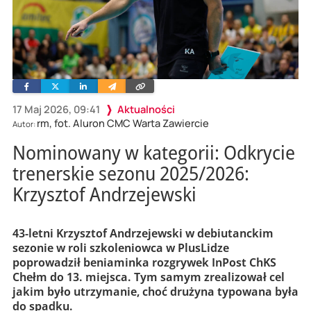
Facebook
Twitter
Linkedin
Wyślij
Skopiuj
e-
link
mailem
17 Maj 2026, 09:41
Aktualności
rm, fot. Aluron CMC Warta Zawiercie
Autor:
Nominowany w kategorii: Odkrycie
trenerskie sezonu 2025/2026:
Krzysztof Andrzejewski
43-letni Krzysztof Andrzejewski w debiutanckim
sezonie w roli szkoleniowca w PlusLidze
poprowadził beniaminka rozgrywek InPost ChKS
Chełm do 13. miejsca. Tym samym zrealizował cel
jakim było utrzymanie, choć drużyna typowana była
do spadku.