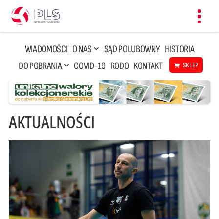
Toggl
navig
WIADOMOŚCI
O NAS
SĄD POLUBOWNY
HISTORIA
DO POBRANIA
COVID-19
RODO
KONTAKT
SKLEP
AKTUALNOŚCI