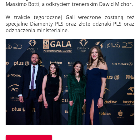
Massimo Botti, a odkryciem trenerskim Dawid Michor.
W trakcie tegorocznej Gali wręczone zostaną też
specjalne Diamenty PLS oraz złote odznaki PLS oraz
odznaczenia ministerialne.