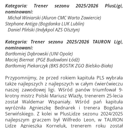
Kategoria: Trener sezonu 2025/2026 PlusLigi,
nominowani:
Michał Winiarski (Aluron CMC Warta Zawiercie)
Stephane Antiga (Bogdanka LUK Lublin)
Daniel Pliński (Indykpol AZS Olsztyn)
Kategoria: Trener sezonu 2025/2026 TAURON Ligi,
nominowani:
Bartłomiej Dąbrowski (UNI Opole)
Maciej Biernat (PGE Budowlani Łódź)
Bartłomiej Piekarczyk (BKS BOSTIK ZGO Bielsko-Biała)
Przypomnijmy, że przed rokiem kapituła PLS wybrała
także najlepszych z najlepszych w całym ćwierćwieczu
naszej zawodowej ligi. Wśród panów triumfował 9-
krotny mistrz Polski Mariusz Wlazły, trenerem 25-lecia
został Waldemar Wspaniały. Wśród pań kapituła
wyróżniła Agnieszkę Bednarek i trenera Bogdana
Serwińskiego. Z kolei w PlusLidze sezonu 2024/2025
najlepszym graczem był Wilfredo Leon, w TAURON
Lidze Agnieszka Korneluk, trenerem roku został