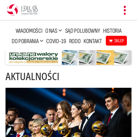
Toggl
navig
WIADOMOŚCI
O NAS
SĄD POLUBOWNY
HISTORIA
DO POBRANIA
COVID-19
RODO
KONTAKT
SKLEP
AKTUALNOŚCI