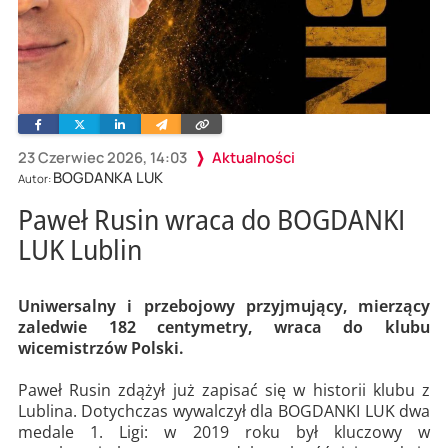
Facebook
Twitter
Linkedin
Wyślij
Skopiuj
e-
link
mailem
23 Czerwiec 2026, 14:03
Aktualności
BOGDANKA LUK
Autor:
Paweł Rusin wraca do BOGDANKI
LUK Lublin
Uniwersalny i przebojowy przyjmujący, mierzący
zaledwie 182 centymetry, wraca do klubu
wicemistrzów Polski.
Paweł Rusin zdążył już zapisać się w historii klubu z
Lublina. Dotychczas wywalczył dla BOGDANKI LUK dwa
medale 1. Ligi: w 2019 roku był kluczowy w