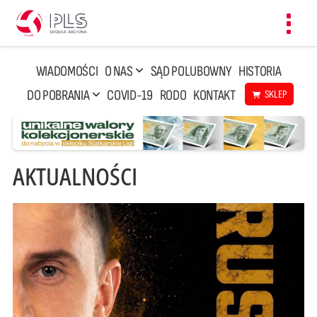
Toggl
navig
WIADOMOŚCI
O NAS
SĄD POLUBOWNY
HISTORIA
DO POBRANIA
COVID-19
RODO
KONTAKT
SKLEP
AKTUALNOŚCI