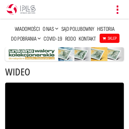
Toggl
navig
WIADOMOŚCI
O NAS
SĄD POLUBOWNY
HISTORIA
DO POBRANIA
COVID-19
RODO
KONTAKT
SKLEP
WIDEO