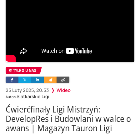
TYLKO U NAS
Facebook
Twitter
Linkedin
Wyślij
Skopiuj
e-
link
mailem
25 Luty 2025, 20:53
Wideo
Siatkarskie Ligi
Autor:
Ćwierćfinały Ligi Mistrzyń:
DevelopRes i Budowlani w walce o
awans | Magazyn Tauron Ligi