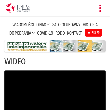
Toggl
navig
WIADOMOŚCI
O NAS
SĄD POLUBOWNY
HISTORIA
DO POBRANIA
COVID-19
RODO
KONTAKT
SKLEP
WIDEO