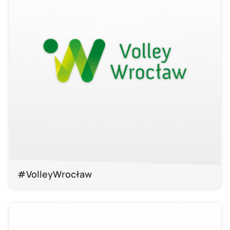
#VolleyWrocław