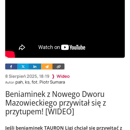
Facebook
Twitter
Linkedin
Wyślij
Skopiuj
e-
link
mailem
8 Sierpień 2025, 18:19
Wideo
pah, ks, fot. Piotr Sumara
Autor:
Beniaminek z Nowego Dworu
Mazowieckiego przywitał się z
przytupem! [WIDEO]
Jeśli beniaminek TAURON Ligi chciał się przywitać z