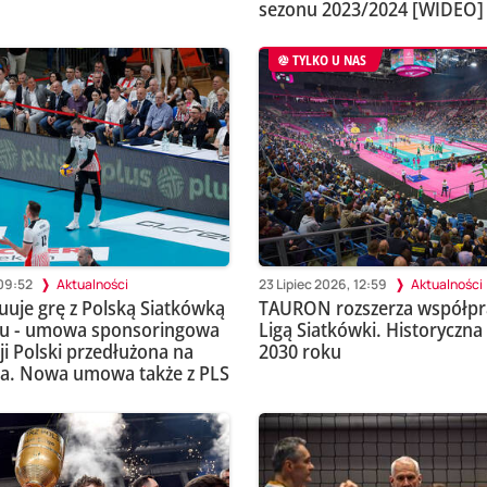
sezonu 2023/2024 [WIDEO]
TYLKO U NAS
 09:52
Aktualności
23 Lipiec 2026, 12:59
Aktualności
uuje grę z Polską Siatkówką
TAURON rozszerza współpra
ku - umowa sponsoringowa
Ligą Siatkówki. Historyczn
ji Polski przedłużona na
2030 roku
ata. Nowa umowa także z PLS