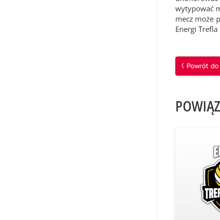
wytypować mi
mecz może pr
Energi Trefla
Powrót do 
POWIĄZ