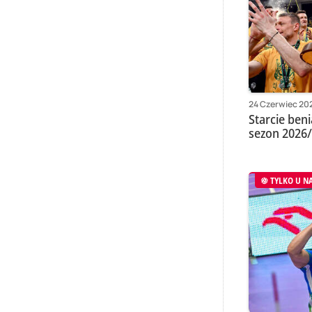
24 Czerwiec 202
Starcie ben
sezon 2026/
TYLKO U N