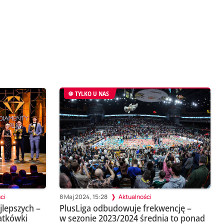
TYLKO U NAS
ci
8 Maj 2024, 15:28
Aktualności
jlepszych –
PlusLiga odbudowuje frekwencję –
iatkówki
w sezonie 2023/2024 średnia to ponad