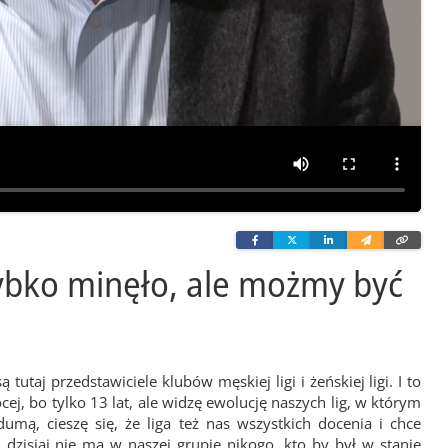
Facebook
Twitter
Linkedin
Wyślij
Skopi
e-
link
mailem
zybko minęło, ale możmy być
taj przedstawiciele klubów męskiej ligi i żeńskiej ligi. I to
cej, bo tylko 13 lat, ale widzę ewolucję naszych lig, w którym
umą, cieszę się, że liga też nas wszystkich docenia i chce
zisiaj nie ma w naszej grupie nikogo, kto by był w stanie