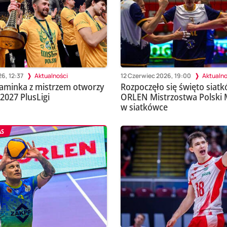
6, 12:37
Aktualności
12 Czerwiec 2026, 19:00
Aktualno
iaminka z mistrzem otworzy
Rozpoczęło się święto siatk
2027 PlusLigi
ORLEN Mistrzostwa Polski 
w siatkówce
AS