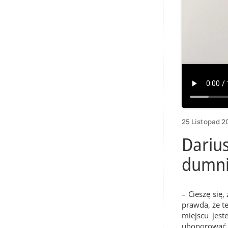
25 Listopad 2
Darius
dumni
– Cieszę się,
prawda, że te
miejscu jest
uhonorować k