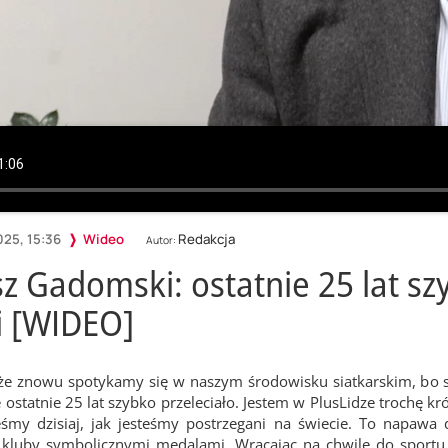
025, 15:36
Wideo
Redakcja
Autor:
z Gadomski: ostatnie 25 lat s
 [WIDEO]
 że znowu spotykamy się w naszym środowisku siatkarskim, bo są tu
 ostatnie 25 lat szybko przeleciało. Jestem w PlusLidze trochę kró
eśmy dzisiaj, jak jesteśmy postrzegani na świecie. To napawa d
luby symbolicznymi medalami. Wracając na chwilę do sportu, d