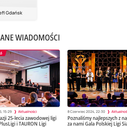
efl Gdańsk
ANE WIADOMOŚCI
AS
5, 15:29
Aktualności
8 Czerwiec 2024, 22:30
Aktualnoś
zji 25-lecia zawodowej ligi
Poznaliśmy najlepszych z na
PlusLigi i TAURON Ligi
za nami Gala Polskiej Ligi S