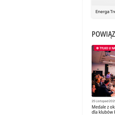
Energa Tr
POWIĄZ
TYLKO U N
25 Listopad 202
Medale z oka
dla klubów 