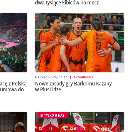
dwa tysiące kibiców na mecz
6 Lipiec 2026, 13:17
Aktualności
cę z Polską
Nowe zasady gry Barkomu Każany
a umowa do
w PlusLidze
TYLKO U NAS