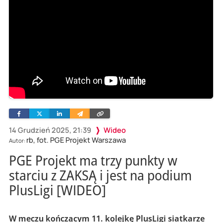
Facebook
Twitter
Linkedin
Wyślij
Skopiuj
e-
link
mailem
14 Grudzień 2025, 21:39
Wideo
rb, fot. PGE Projekt Warszawa
Autor:
PGE Projekt ma trzy punkty w
starciu z ZAKSĄ i jest na podium
PlusLigi [WIDEO]
W meczu kończącym 11. kolejkę PlusLigi siatkarze