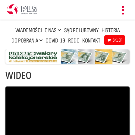
Toggl
navig
WIADOMOŚCI
O NAS
SĄD POLUBOWNY
HISTORIA
DO POBRANIA
COVID-19
RODO
KONTAKT
SKLEP
WIDEO