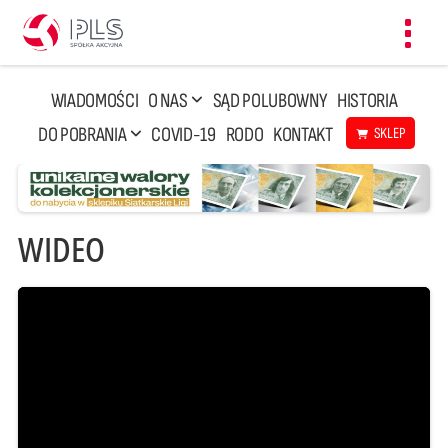
Toggl
navig
WIADOMOŚCI
O NAS
SĄD POLUBOWNY
HISTORIA
DO POBRANIA
COVID-19
RODO
KONTAKT
SKLEP
WIDEO