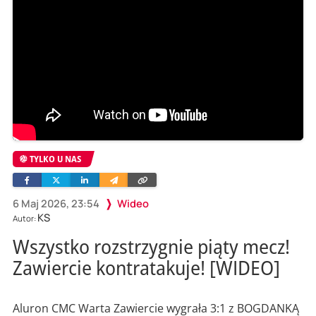
TYLKO U NAS
Facebook
Twitter
Linkedin
Wyślij
Skopiuj
e-
link
mailem
6 Maj 2026, 23:54
Wideo
KS
Autor:
Wszystko rozstrzygnie piąty mecz!
Zawiercie kontratakuje! [WIDEO]
Aluron CMC Warta Zawiercie wygrała 3:1 z BOGDANKĄ