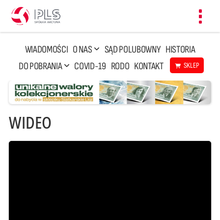
Toggl
navig
WIADOMOŚCI
O NAS
SĄD POLUBOWNY
HISTORIA
DO POBRANIA
COVID-19
RODO
KONTAKT
SKLEP
WIDEO