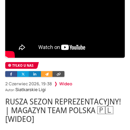
TYLKO U NAS
Facebook
Twitter
Linkedin
Wyślij
Skopiuj
e-
link
mailem
2 Czerwiec 2026, 19:38
Wideo
Siatkarskie Ligi
Autor:
RUSZA SEZON REPREZENTACYJNY!
| MAGAZYN TEAM POLSKA 🇵🇱
[WIDEO]