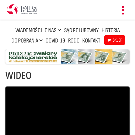
Toggl
navig
WIADOMOŚCI
O NAS
SĄD POLUBOWNY
HISTORIA
DO POBRANIA
COVID-19
RODO
KONTAKT
SKLEP
WIDEO