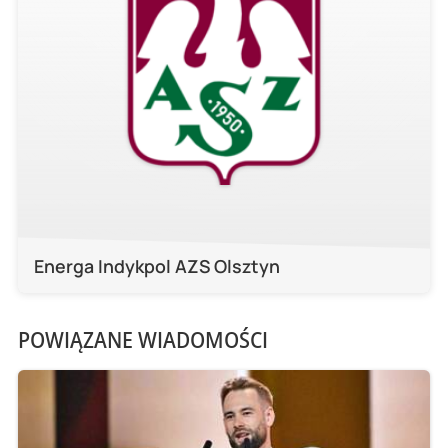
Energa Indykpol AZS Olsztyn
POWIĄZANE WIADOMOŚCI