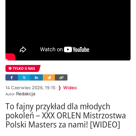
TYLKO U NAS
Facebook
Twitter
Linkedin
Wyślij
Skopiuj
e-
link
mailem
14 Czerwiec 2026, 19:15
Wideo
Redakcja
Autor:
To fajny przykład dla młodych
pokoleń – XXX ORLEN Mistrzostwa
Polski Masters za nami! [WIDEO]