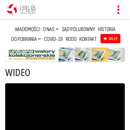
Toggl
navig
WIADOMOŚCI
O NAS
SĄD POLUBOWNY
HISTORIA
DO POBRANIA
COVID-19
RODO
KONTAKT
SKLEP
WIDEO