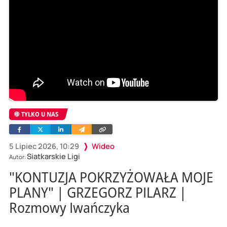
TYLKO U NAS
Facebook
Twitter
Linkedin
Wyślij
Skopiuj
e-
link
mailem
5 Lipiec 2026, 10:29
Wideo
Siatkarskie Ligi
Autor:
"KONTUZJA POKRZYŻOWAŁA MOJE
PLANY" | GRZEGORZ PILARZ |
Rozmowy Iwańczyka