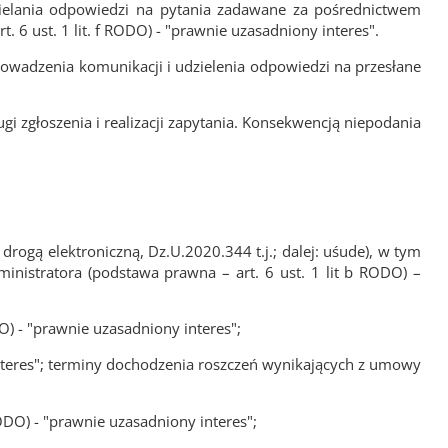
dzielania odpowiedzi na pytania zadawane za pośrednictwem
6 ust. 1 lit. f RODO) - "prawnie uzasadniony interes".
owadzenia komunikacji i udzielenia odpowiedzi na przesłane
gi zgłoszenia i realizacji zapytania. Konsekwencją niepodania
rogą elektroniczną, Dz.U.2020.344 t.j.; dalej: uśude), w tym
ministratora (podstawa prawna – art. 6 ust. 1 lit b RODO) –
O) - "prawnie uzasadniony interes";
interes"; terminy dochodzenia roszczeń wynikających z umowy
ODO) - "prawnie uzasadniony interes";