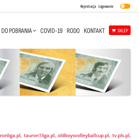
Rejestracja
Logowanie
DO POBRANIA
COVID-19
RODO
KONTAKT
SKLEP
ronliga.pl
,
tauron1liga.pl
,
oldboysvolleyballcup.pl
,
tv.pls.pl
,