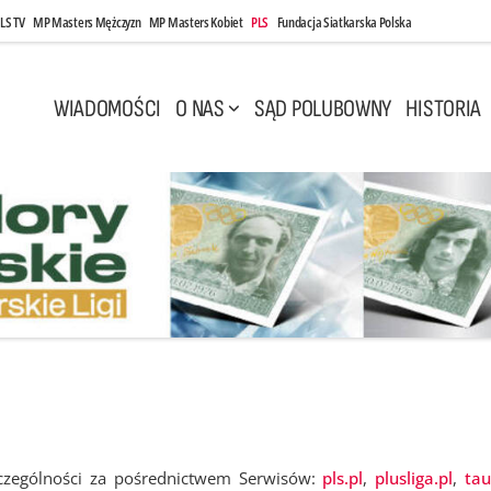
LS TV
MP Masters Mężczyzn
MP Masters Kobiet
PLS
Fundacja Siatkarska Polska
WIADOMOŚCI
O NAS
SĄD POLUBOWNY
HISTORIA
czególności za pośrednictwem Serwisów:
pls.pl
,
plusliga.pl
,
tau