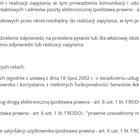
ń i realizacji zapytania, w tym prowadzenia komunikacji i u
towych i adresów poczty elektronicznej (podstawa prawna - art. 
bowych przez okres niezbędny do realizacji zapytania, w tym pr
zielenia odpowiedzi na przesłane pytanie lub dla właściwej obsłu
a odpowiedzi lub realizacji zapytania.
ych celach:
 (zgodnie z ustawą z dnia 18 lipca 2002 r. o świadczeniu usług d
kownika i korzystania z niektórych funkcjonalności Serwisów Ad
g drogą elektroniczną (podstawa prawna - art. 6 ust. 1 lit. f ROD
wa prawna - art. 6 ust. 1 lit. f RODO) - "prawnie uzasadniony 
satysfakcji użytkownika (podstawa prawna - art. 6 ust. 1 lit. f R