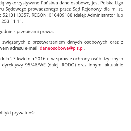
będą wykorzystywane Państwa dane osobowe, jest Polska Liga
estru Sądowego prowadzonego przez Sąd Rejonowy dla m. st.
 5213113357, REGON: 016409188 (dalej: Administrator lub
 253 11 11.
godnie z przepisami prawa.
ch związanych z przetwarzaniem danych osobowych oraz z
wem adresu e-mail:
daneosobowe@pls.pl
.
nia 27 kwietnia 2016 r. w sprawie ochrony osób fizycznych
dyrektywy 95/46/WE (dalej: RODO) oraz innymi aktualnie
ityki prywatności.