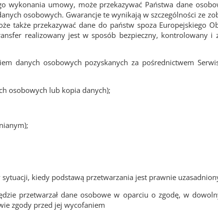
wego wykonania umowy, może przekazywać Państwa dane osobo
y danych osobowych. Gwarancje te wynikają w szczególności ze
 może także przekazywać dane do państw spoza Europejskiego O
transfer realizowany jest w sposób bezpieczny, kontrolowany 
aniem danych osobowych pozyskanych za pośrednictwem Serwisó
ch osobowych lub kopia danych);
nianym);
sytuacji, kiedy podstawą przetwarzania jest prawnie uzasadniony
będzie przetwarzał dane osobowe w oparciu o zgodę, w dowol
ie zgody przed jej wycofaniem