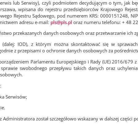
Serwis lub Serwisy), czyli podmiotem decydującym o tym, jak 
Warszawa, wpisana do rejestru przedsiębiorców Krajowego Rej
jowego Rejestru Sądowego, pod numerem KRS: 0000151248, NIP:
dnictwem adresu e-mail:
pls@pls.pl
oraz numeru telefonu: + 48 22
eństwo przekazanych danych osobowych oraz przetwarzanie ich z
h (dalej: IOD), z którym można skontaktować się w sprawa
dnie z przepisami o ochronie danych osobowych za pośrednict
orządzeniem Parlamentu Europejskiego i Rady (UE) 2016/679 z d
prawie swobodnego przepływu takich danych oraz uchylenia 
osobowych.
:
ka Serwisów;
ie.
Administratora został szczegółowo wskazany w dalszej części pol