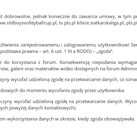
 dobrowolne, jednak konieczne do zawarcia umowy, w tym prow
.oldboysvolleyballcup.pl, tv.pls.pl kibice.siatkarskaliga.pl, pls.pl,
żliwienia zarejestrowanemu i zalogowanemu użytkownikowi Se
podstawa prawna – art. 6 ust. 1 lit a RODO) – „zgoda”.
dne do korzystania z forum. Konsekwencją niepodania wyma
nów, galerii oraz materiałów wideo dostępnych na forum Adminis
zyny wycofać udzieloną zgodę na przetwarzanie danych, co oznacz
sobowych do momentu wycofania zgody przez użytkownika.
yczyny wycofać udzieloną zgodę na przetwarzanie danych. Wycof
nych powyżej danych kontaktowych).
m wykorzystania danych w okresie, kiedy zgoda obowiązywała.