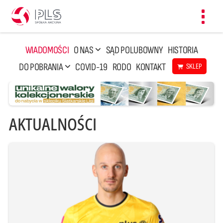
Toggl
navig
WIADOMOŚCI
O NAS
SĄD POLUBOWNY
HISTORIA
DO POBRANIA
COVID-19
RODO
KONTAKT
SKLEP
AKTUALNOŚCI