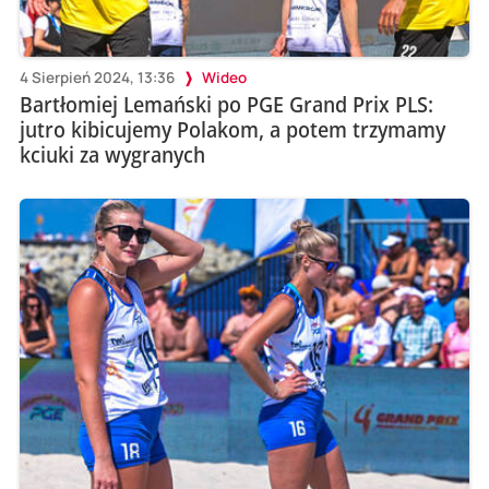
4 Sierpień 2024, 13:36
Wideo
Bartłomiej Lemański po PGE Grand Prix PLS:
jutro kibicujemy Polakom, a potem trzymamy
kciuki za wygranych