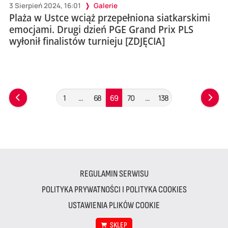
3 Sierpień 2024, 16:01
Galerie
Plaża w Ustce wciąż przepełniona siatkarskimi
emocjami. Drugi dzień PGE Grand Prix PLS
wyłonił finalistów turnieju [ZDJĘCIA]
1
…
68
69
70
…
138
REGULAMIN SERWISU
POLITYKA PRYWATNOŚCI I POLITYKA COOKIES
USTAWIENIA PLIKÓW COOKIE
SKLEP