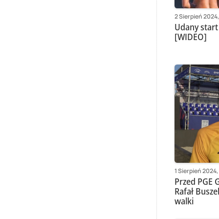
2 Sierpień 2024,
Udany star
[WIDEO]
1 Sierpień 2024, 
Przed PGE G
Rafał Busze
walki