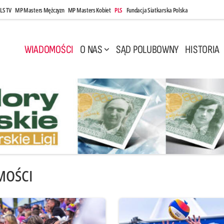
LS TV
MP Masters Mężczyzn
MP Masters Kobiet
PLS
Fundacja Siatkarska Polska
WIADOMOŚCI
O NAS
SĄD POLUBOWNY
HISTORIA
MOŚCI