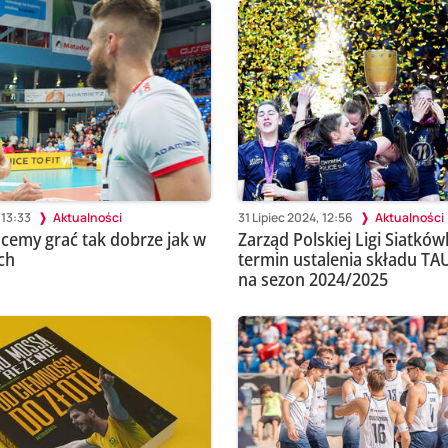
 13:33
Aktualności
31 Lipiec 2024, 12:56
Aktualności
cemy grać tak dobrze jak w
Zarząd Polskiej Ligi Siatków
ch
termin ustalenia składu TA
na sezon 2024/2025