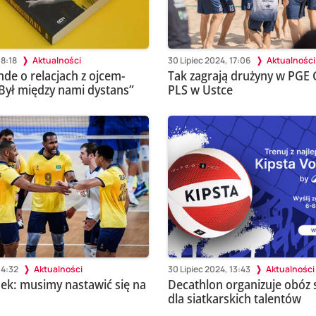
08:18
Aktualności
30 Lipiec 2024, 17:06
Aktualności
de o relacjach z ojcem-
Tak zagrają drużyny w PGE 
Był między nami dystans”
PLS w Ustce
14:32
Aktualności
30 Lipiec 2024, 13:43
Aktualności
ek: musimy nastawić się na
Decathlon organizuje obóz
dla siatkarskich talentów