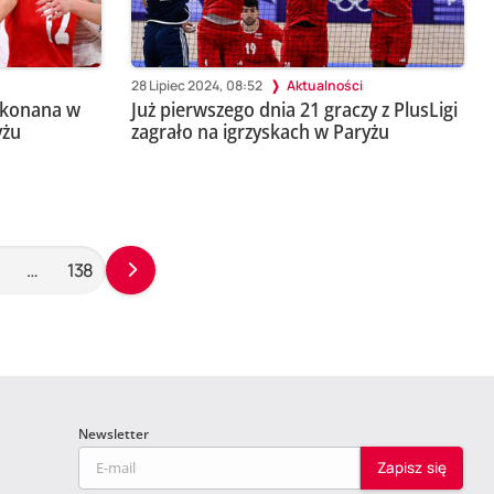
28 Lipiec 2024, 08:52
Aktualności
pokonana w
Już pierwszego dnia 21 graczy z PlusLigi
yżu
zagrało na igrzyskach w Paryżu
…
138
Newsletter