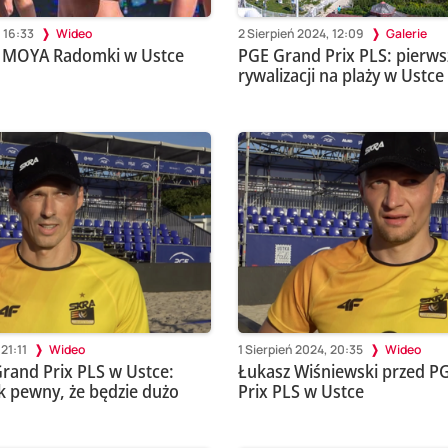
 16:33
Wideo
2 Sierpień 2024, 12:09
Galerie
t MOYA Radomki w Ustce
PGE Grand Prix PLS: pierws
rywalizacji na plaży w Ustce
21:11
Wideo
1 Sierpień 2024, 20:35
Wideo
rand Prix PLS w Ustce:
Łukasz Wiśniewski przed P
k pewny, że będzie dużo
Prix PLS w Ustce