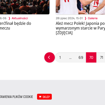
16:06
Aktualności
28 Lipiec 2024, 15:01
Galerie
erćfinał będzie do
Ależ mecz Polek! Japonia 
 meczu
wymarzonym starcie w Par
[ZDJĘCIA]
1
…
69
70
71
TAWIENIA PLIKÓW COOKIE
SKLEP