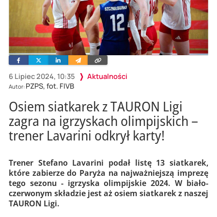
Facebook
Twitter
Linkedin
Wyślij
Skopiuj
e-
link
mailem
6 Lipiec 2024, 10:35
Aktualności
PZPS, fot. FIVB
Autor:
Osiem siatkarek z TAURON Ligi
zagra na igrzyskach olimpijskich –
trener Lavarini odkrył karty!
Trener Stefano Lavarini podał listę 13 siatkarek,
które zabierze do Paryża na najważniejszą imprezę
tego sezonu - igrzyska olimpijskie 2024. W biało-
czerwonym składzie jest aż osiem siatkarek z naszej
TAURON Ligi.