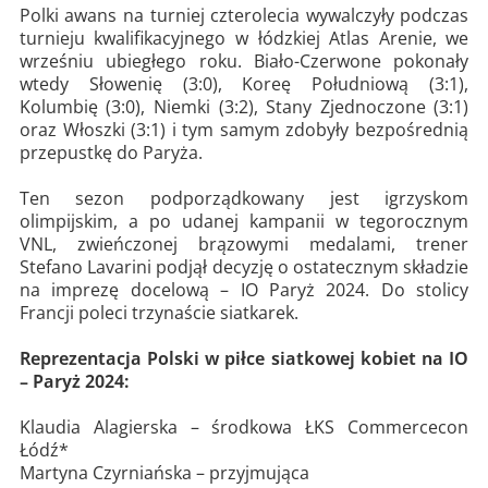
Polki awans na turniej czterolecia wywalczyły podczas
turnieju kwalifikacyjnego w łódzkiej Atlas Arenie, we
wrześniu ubiegłego roku. Biało-Czerwone pokonały
wtedy Słowenię (3:0), Koreę Południową (3:1),
Kolumbię (3:0), Niemki (3:2), Stany Zjednoczone (3:1)
oraz Włoszki (3:1) i tym samym zdobyły bezpośrednią
przepustkę do Paryża.
Ten sezon podporządkowany jest igrzyskom
olimpijskim, a po udanej kampanii w tegorocznym
VNL, zwieńczonej brązowymi medalami, trener
Stefano Lavarini podjął decyzję o ostatecznym składzie
na imprezę docelową – IO Paryż 2024. Do stolicy
Francji poleci trzynaście siatkarek.
Reprezentacja Polski w piłce siatkowej kobiet na IO
– Paryż 2024:
Klaudia Alagierska – środkowa ŁKS Commercecon
Łódź*
Martyna Czyrniańska – przyjmująca