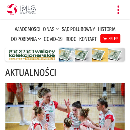
Toggl
navig
WIADOMOŚCI
O NAS
SĄD POLUBOWNY
HISTORIA
DO POBRANIA
COVID-19
RODO
KONTAKT
SKLEP
AKTUALNOŚCI