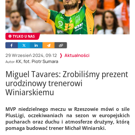
TYLKO U NAS
Facebook
Twitter
Linkedin
Wyślij
Skopiuj
e-
link
mailem
29 Wrzesień 2024, 09:12
Aktualności
KK, fot. Piotr Sumara
Autor:
Miguel Tavares: Zrobiliśmy prezent
urodzinowy trenerowi
Winiarskiemu
MVP niedzielnego meczu w Rzeszowie mówi o sile
PlusLigi, oczekiwaniach na sezon w europejskich
pucharach oraz duchu i atmosferze drużyny, którą
pomaga budować trener Michał Winiarski.