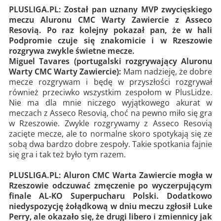
PLUSLIGA.PL: Został pan uznany MVP zwycięskiego
meczu Aluronu CMC Warty Zawiercie z Asseco
Resovią. Po raz kolejny pokazał pan, że w hali
Podpromie czuje się znakomicie i w Rzeszowie
rozgrywa zwykle świetne mecze.
Miguel Tavares (portugalski rozgrywający Aluronu
Warty CMC Warty Zawiercie):
Mam nadzieję, że dobre
mecze rozgrywam i będę w przyszłości rozgrywał
również przeciwko wszystkim zespołom w PlusLidze.
Nie ma dla mnie niczego wyjątkowego akurat w
meczach z Asseco Resovią, choć na pewno miło się gra
w Rzeszowie. Zwykle rozgrywamy z Asseco Resovią
zacięte mecze, ale to normalne skoro spotykają się ze
sobą dwa bardzo dobre zespoły. Takie spotkania fajnie
się gra i tak też było tym razem.
PLUSLIGA.PL: Aluron CMC Warta Zawiercie mogła w
Rzeszowie odczuwać zmęczenie po wyczerpującym
finale AL-KO Superpucharu Polski. Dodatkowo
niedyspozycję żołądkową w dniu meczu zgłosił Luke
Perry, ale okazało się, że drugi libero i zmiennicy jak