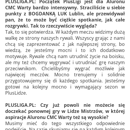
PLUSLIGA.PL: Początek PlusLigi jest dla Aluronu
CMC Warty bardzo intensywny. Straciliście u siebie
punkty z BOGDANKĄ LUK Lublin, ale przewidywał
pan, że to może być ciężkie spotkanie, jak całe
rozgrywki. Tak to rzeczywiście wygląda?
Tak, to się potwierdza. W każdym meczu widzimy dużą
walkę ze strony naszych rywali. Wszyscy grając z nami
chcą się zaprezentować z jak najlepszej strony, bo
wiedzą, że jesteśmy mocni i to ich dodatkowo
motywuje. Rywale chcą nam utrudnić życie na boisku,
ale my też chcemy wygrywać i utrudniać grę naszym
przeciwnikom. Chcielibyśmy wygrać możliwie jak
najwięcej meczów. Mocno trenujemy i solidnie
przygotowujemy się di każdego spotkania. Jesteśmy
gotowi na kolejny mocno i wymagający sezon w
PlusLidze.
PLUSLIGA.PL: Czy już powoli nie możecie się
doczekać ponownej gry w Lidze Mistrzów, w której
aspiracje Aluronu CMC Warty też są wysokie?
Musimy mieć do tego wszystkiego odpowiednie
podejście. Na razie skupiamy się na każdym kolejnym