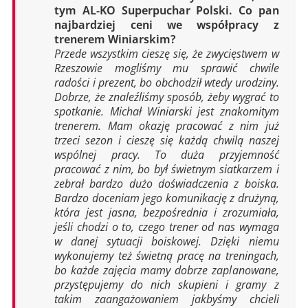
tym AL-KO Superpuchar Polski. Co pan
najbardziej ceni we współpracy z
trenerem Winiarskim?
Przede wszystkim cieszę się, że zwycięstwem w
Rzeszowie mogliśmy mu sprawić chwile
radości i prezent, bo obchodził wtedy urodziny.
Dobrze, że znaleźliśmy sposób, żeby wygrać to
spotkanie. Michał Winiarski jest znakomitym
trenerem. Mam okazję pracować z nim już
trzeci sezon i cieszę się każdą chwilą naszej
wspólnej pracy. To duża przyjemność
pracować z nim, bo był świetnym siatkarzem i
zebrał bardzo dużo doświadczenia z boiska.
Bardzo doceniam jego komunikację z drużyną,
która jest jasna, bezpośrednia i zrozumiała,
jeśli chodzi o to, czego trener od nas wymaga
w danej sytuacji boiskowej. Dzięki niemu
wykonujemy też świetną pracę na treningach,
bo każde zajęcia mamy dobrze zaplanowane,
przystępujemy do nich skupieni i gramy z
takim zaangażowaniem jakbyśmy chcieli