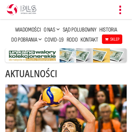
Toggl
navig
WIADOMOŚCI
O NAS
SĄD POLUBOWNY
HISTORIA
DO POBRANIA
COVID-19
RODO
KONTAKT
SKLEP
AKTUALNOŚCI