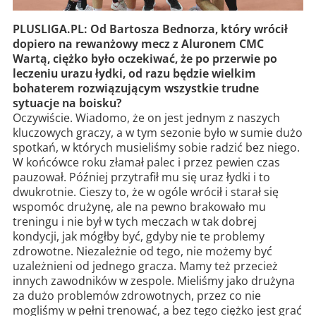
PLUSLIGA.PL: Od Bartosza Bednorza, który wrócił
dopiero na rewanżowy mecz z Aluronem CMC
Wartą, ciężko było oczekiwać, że po przerwie po
leczeniu urazu łydki, od razu będzie wielkim
bohaterem rozwiązującym wszystkie trudne
sytuacje na boisku?
Oczywiście. Wiadomo, że on jest jednym z naszych
kluczowych graczy, a w tym sezonie było w sumie dużo
spotkań, w których musieliśmy sobie radzić bez niego.
W końcówce roku złamał palec i przez pewien czas
pauzował. Później przytrafił mu się uraz łydki i to
dwukrotnie. Cieszy to, że w ogóle wrócił i starał się
wspomóc drużynę, ale na pewno brakowało mu
treningu i nie był w tych meczach w tak dobrej
kondycji, jak mógłby być, gdyby nie te problemy
zdrowotne. Niezależnie od tego, nie możemy być
uzależnieni od jednego gracza. Mamy też przecież
innych zawodników w zespole. Mieliśmy jako drużyna
za dużo problemów zdrowotnych, przez co nie
mogliśmy w pełni trenować, a bez tego ciężko jest grać