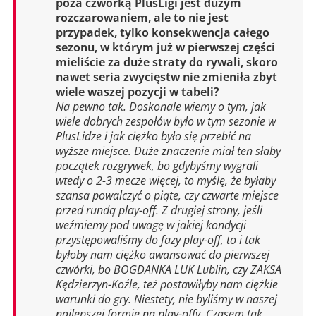
poza czwórką PlusLigi jest dużym
rozczarowaniem, ale to nie jest
przypadek, tylko konsekwencja całego
sezonu, w którym już w pierwszej części
mieliście za duże straty do rywali, skoro
nawet seria zwycięstw nie zmieniła zbyt
wiele waszej pozycji w tabeli?
Na pewno tak. Doskonale wiemy o tym, jak
wiele dobrych zespołów było w tym sezonie w
PlusLidze i jak ciężko było się przebić na
wyższe miejsce. Duże znaczenie miał ten słaby
początek rozgrywek, bo gdybyśmy wygrali
wtedy o 2-3 mecze więcej, to myślę, że byłaby
szansa powalczyć o piąte, czy czwarte miejsce
przed rundą play-off. Z drugiej strony, jeśli
weźmiemy pod uwagę w jakiej kondycji
przystępowaliśmy do fazy play-off, to i tak
byłoby nam ciężko awansować do pierwszej
czwórki, bo BOGDANKA LUK Lublin, czy ZAKSA
Kędzierzyn-Koźle, też postawiłyby nam ciężkie
warunki do gry. Niestety, nie byliśmy w naszej
najlepszej formie na play-offy. Czasem tak