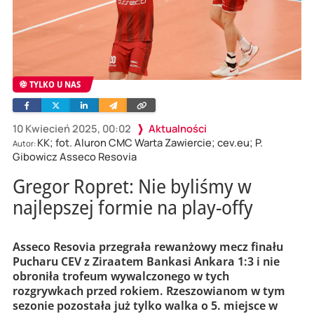
TYLKO U NAS
Facebook
Twitter
Linkedin
Wyślij
Skopiuj
e-
link
mailem
10 Kwiecień 2025, 00:02
Aktualności
KK; fot. Aluron CMC Warta Zawiercie; cev.eu; P.
Autor:
Gibowicz Asseco Resovia
Gregor Ropret: Nie byliśmy w
najlepszej formie na play-offy
Asseco Resovia przegrała rewanżowy mecz finału
Pucharu CEV z Ziraatem Bankasi Ankara 1:3 i nie
obroniła trofeum wywalczonego w tych
rozgrywkach przed rokiem. Rzeszowianom w tym
sezonie pozostała już tylko walka o 5. miejsce w