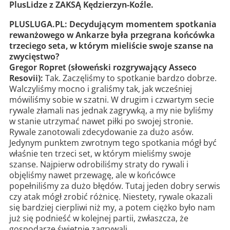
PlusLidze z ZAKSĄ Kędzierzyn-Koźle.
PLUSLUGA.PL: Decydującym momentem spotkania
rewanżowego w Ankarze była przegrana końcówka
trzeciego seta, w którym mieliście swoje szanse na
zwycięstwo?
Gregor Ropret (słoweński rozgrywający Asseco
Resovii):
Tak. Zaczęliśmy to spotkanie bardzo dobrze.
Walczyliśmy mocno i graliśmy tak, jak wcześniej
mówiliśmy sobie w szatni. W drugim i czwartym secie
rywale złamali nas jednak zagrywką, a my nie byliśmy
w stanie utrzymać nawet piłki po swojej stronie.
Rywale zanotowali zdecydowanie za dużo asów.
Jedynym punktem zwrotnym tego spotkania mógł być
właśnie ten trzeci set, w którym mieliśmy swoje
szanse. Najpierw odrobiliśmy straty do rywali i
objęliśmy nawet przewagę, ale w końcówce
popełniliśmy za dużo błędów. Tutaj jeden dobry serwis
czy atak mógł zrobić różnicę. Niestety, rywale okazali
się bardziej cierpliwi niż my, a potem ciężko było nam
już się podnieść w kolejnej partii, zwłaszcza, że
gospodarze świetnie zagrywali.